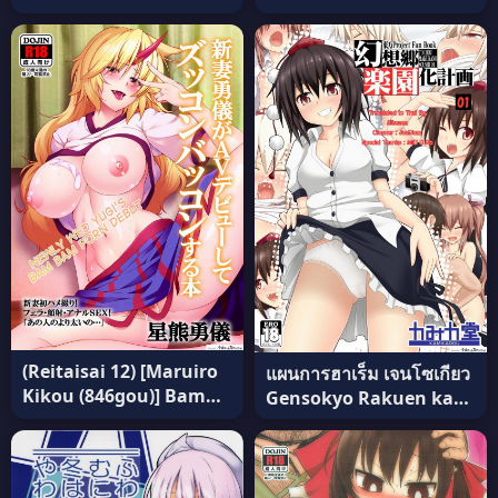
IRo (Yukiusagi.)]
(Touhou Project) แปล
(Touhou Project) แปล
ไทย
ไทย
(Reitaisai 12) [Maruiro
แผนการฮาเร็ม เจนโซเกียว
Kikou (846gou)] Bam
Gensokyo Rakuen ka
Bam Baby Making with
Keikaku ภาค 1 (อ่านฟรี)
my new wife (Touhou
Project) ภาค 3 แปลไทย