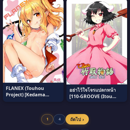
Ongaeshi (Touhou
Project) แปลไทย
FLANEX (Touhou
อย่าไว้ใจโจรแปลกหน้า
Project) [Kedama
[110-GROOVE (Itou
Gyuunyuu] แปลไทย
Yuuji)] Tewi no Taketori
Monogatari (Touhou
Project) แปลไทย
ถัดไป ›
1
4