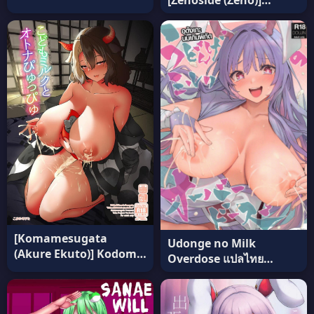
[Zenoside (Zeno)]
(Touhou Project) อ่านฟรี
[Komamesugata
Udonge no Milk
(Akure Ekuto)] Kodomo
Overdose แปลไทย
Milk to Otona Pyuppyu
[Anmitsuyomogitei
– Kids milk&Adult
(Michiking)]
ejaculation (Touhou