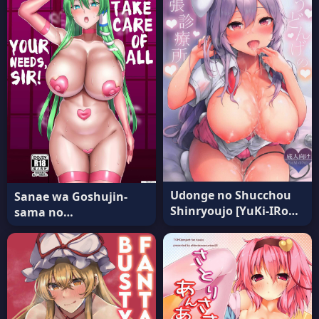
Project) อ่านฟรี
Udonge no Shucchou
Sanae wa Goshujin-
Shinryoujo [YuKi-IRo
sama no
(Yukiusagi )] (Touhou
Nukinukigakari desu!
Project) แปลไทย
[Chinchintei (chin)]
(Touhou Project) แปล
ไทย