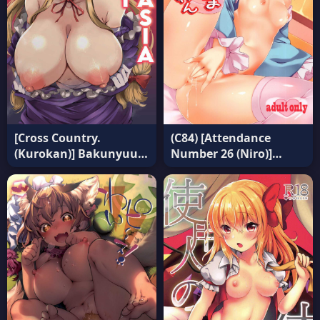
(C84) [Attendance
[Cross Country.
Number 26 (Niro)]
(Kurokan)] Bakunyuu
Satori-sama Anan
Fantasia – kurokan
(Touhou Project) แปล
(แปลไทย)
ไทย