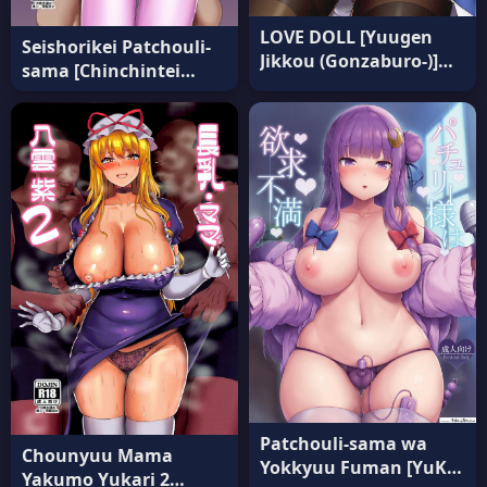
LOVE DOLL [Yuugen
Seishorikei Patchouli-
Jikkou (Gonzaburo-)]
sama [Chinchintei
(C95) แปลไทย
(chin)] แปลไทย
Patchouli-sama wa
Chounyuu Mama
Yokkyuu Fuman [YuKi-
Yakumo Yukari 2