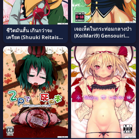
เจอเห็ดในกระท่อมกลางป่า
ชีวิตมันสั้น เกินกว่าจะ
(KoiMari9) Gensouiri
เครียด (Shuuki Reitaisai
Shite Marisa-tei ni
2) [02 (Harasaki)] Happy
Tsuita wa… (Touhou
Birthday My Sister
Project) แปลไทย
(Touhou Project) อ่านฟรี