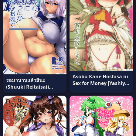
Asobu Kane Hoshisa ni
รอมานานแล้วสินะ
Sex for Money [Yashiya
(Shuuki Reitaisai)
(YASSY)] (C87) แปลไทย
[Hirojuu Renshuuchou
(Hiroya)] Fuwafuwa
Munimuni Fuyu wa
Attaka Yawaraka
Oniku de (Touhou
Project) แปลไทย