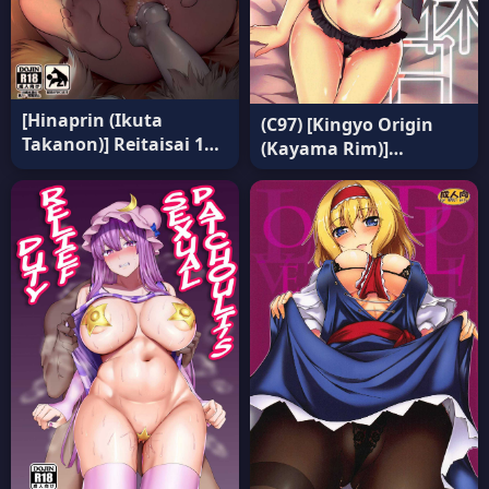
[Hinaprin (Ikuta
(C97) [Kingyo Origin
Takanon)] Reitaisai 19
(Kayama Rim)]
แปลไทย
Shiyounin no Kyuujitsu
(Touhou Project) อ่านฟรี