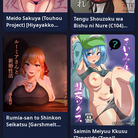
Meido Sakuya (Touhou
Tengu Shouzoku wa
Project) [Hiyayakko
Bishu ni Nure (C104)
(SINKAI)] แปลไทย
[Tekomenchi (Techi)]
แปลไทย
Rumia-san to Shinkon
Seikatsu [Garshmelt
(Scorpena)] (Touhou
Saimin Meiyuu Kkusu
Project) แปลไทย