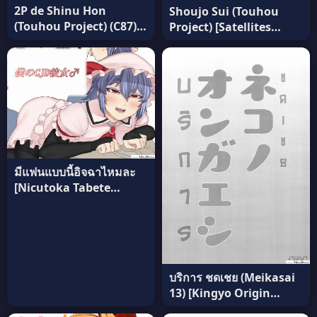
2P de Shinu Hon
Shoujo Sui (Touhou
(Touhou Project) (C87)
Project) [Satellites
แปลไทย
(Satetsu)] (C88) พ่อบ้าน
จ้องสืบพันธุ์ อ่านฟรี
มีแฟนแบบนี้อิจฉาไหมละ
[Nicutoka Tabete
Mitainaa… (nicutoka)]
Boku no CJD Kanojo ♂
(Touhou Project) (แปล
ไทย)
บริการ ชดเชย (Meikasai
13) [Kingyo Origin
(Kayama Rim)] Neko no