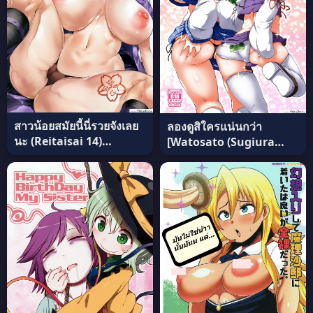
สาวน้อยสมัยนี้นี่รวยจังเลย
ลองดูสิใครแน่นกว่า
นะ (Reitaisai 14)
[Watosato (Sugiura
[Nyankoromochimochi
Sen)] Moriya Jinja no
(Kotoba Ai)] Hatate
Nichijou | Daily Life in
Onee-chan o
the Moriya Shrine
Otoshidama de
(Ketsu Darake Touhou
Kattemita (Touhou
Soushuuhen Series 2)
Project) แปลไทย
แปลไทย