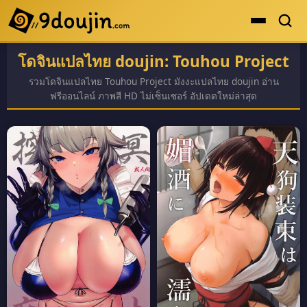
โดจินแปลไทย doujin: Touhou Project
ดูเยอะสุด
รวมโดจินแปลไทย Touhou Project มังงะแปลไทย doujin อ่าน
คะแนนเยอะสุด
ฟรีออนไลน์ ภาพสี HD ไม่เซ็นเซอร์ อัปเดตใหม่ล่าสุด
โดจินรูปสี
ระดับตำนาน
ยอดนิยม
เรื่องที่เก็บไว้