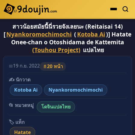
สาวน้อยสมัยนี้นี่รวยจังเลยนะ (Reitaisai 14)
ดูเยอะสุด
[
Nyankoromochimochi
(
Kotoba Ai
)] Hatate
คะแนนเยอะสุด
Onee-chan o Otoshidama de Kattemita
(Touhou Project)
แปลไทย
โดจินรูปสี
ระดับตำนาน
19 ก.ย. 2022
📅
20 หน้า
📄
ยอดนิยม
✍️ นักวาด
เรื่องที่เก็บไว้
Kotoba Ai
Nyankoromochimochi
📂 หมวดหมู่
โดจินแปลไทย
🏷️ แท็ก
Hatate