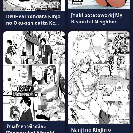
[Yuki potatowork] My
DeliHeal Yondara Kinjo
Beautiful Neighbor
no Oku-san datta Ken
Kyoko-san แปลไทย
(Aijou Koukan)
[Unagimaru] แปลไทย
ร้อนรักสาวข้างห้อง
Nanji no Rinjin o