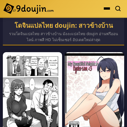
โดจินแปลไทย doujin: สาวข้างบ้าน
ดูเยอะสุด
รวมโดจินแปลไทย สาวข้างบ้าน มังงะแปลไทย doujin อ่านฟรีออน
คะแนนเยอะสุด
ไลน์ ภาพสี HD ไม่เซ็นเซอร์ อัปเดตใหม่ล่าสุด
โดจินรูปสี
ระดับตำนาน
ยอดนิยม
เรื่องที่เก็บไว้