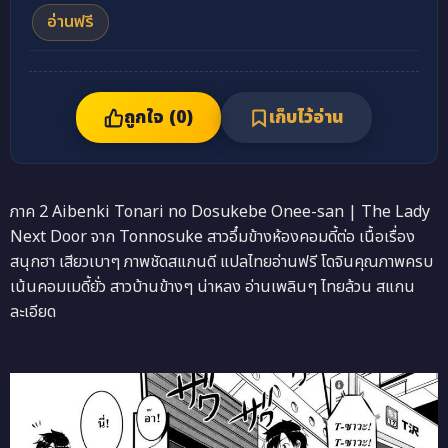
อ่านฟรี
ถูกใจ (
0
)
เก็บไว้อ่าน
ภาค 2 Aibenki Tonari no Dosukebe Onee-san | The Lady
Next Door จาก Tonnosuke สาวอึ๋มข้างห้องคอมดี้ต่อ เนื้อเรื่อง
สนุกฮา เสียวเบาๆ ภาพชัดสแกนดี แปลไทยอ่านฟรี โดจินคุณภาพครบ
เน้นคอมเมดี้ยั่ว สาวบ้านข้างๆ น่าหลง อ่านเพลินๆ ไทยล้วน สแกน
ละเอียด