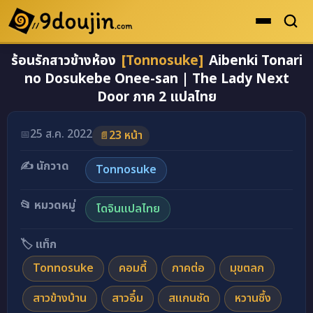
ร้อนรักสาวข้างห้อง
[Tonnosuke]
Aibenki Tonari
ดูเยอะสุด
no Dosukebe Onee-san | The Lady Next
คะแนนเยอะสุด
Door ภาค 2 แปลไทย
โดจินรูปสี
25 ส.ค. 2022
📅
23 หน้า
📄
ระดับตำนาน
✍️ นักวาด
ยอดนิยม
Tonnosuke
เรื่องที่เก็บไว้
📂 หมวดหมู่
โดจินแปลไทย
🏷️ แท็ก
Tonnosuke
คอมดี้
ภาคต่อ
มุขตลก
สาวข้างบ้าน
สาวอึ๋ม
สแกนชัด
หวานซึ้ง