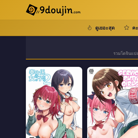
ดูเยอะสุด
คะ
รวมโดจินแปลไ