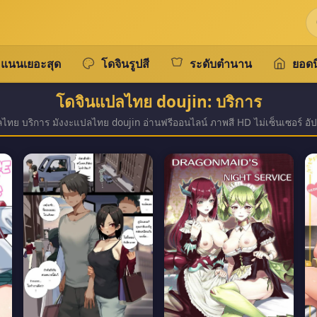
แนนเยอะสุด
โดจินรูปสี
ระดับตำนาน
ยอดน
โดจินแปลไทย doujin: บริการ
ทย บริการ มังงะแปลไทย doujin อ่านฟรีออนไลน์ ภาพสี HD ไม่เซ็นเซอร์ อัป