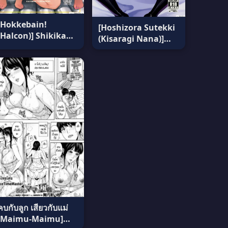
[Hokkebain!
[Hoshizora Sutekki
(Halcon)] Shikikan
(Kisaragi Nana)]
Senyou Baltimore-
Dosukebe Hisho
kyuu (Azur Lane)
Koyanskaya (Fate
ซับไทย
Grand Order) แปล
ไทย
คบกับลูก เสียวกับแม่
[Maimu-Maimu]