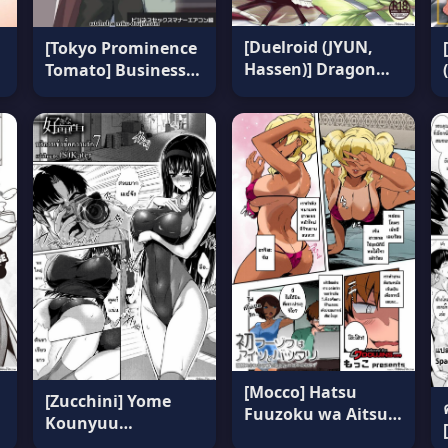
[Duelroid (JYUN,
[Tokyo Prominence
Hassen)] Dragon
Tomato] Business
Maid no
Sex Manner Air
Yotogibanashi
Conditioner Hen
(C102) แปลไทย
แปลไทย
[Mocco] Hatsu
[Zucchini] Yome
Fuuzoku wa Aitsu
Kounyuu
to Battery ~Kyousei
Shimashita