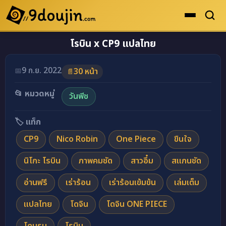
โรบิน x CP9 แปลไทย
ดูเยอะสุด
คะแนนเยอะสุด
9 ก.ย. 2022
📅
30 หน้า
📄
โดจินรูปสี
📂 หมวดหมู่
วันพีช
ระดับตำนาน
ยอดนิยม
🏷️ แท็ก
CP9
Nico Robin
One Piece
ขืนใจ
เรื่องที่เก็บไว้
นิโกะ โรบิน
ภาพคมชัด
สาวอึ๋ม
สแกนชัด
อ่านฟรี
เร่าร้อน
เร่าร้อนเข้มข้น
เล่มเต็ม
แปลไทย
โดจิน
โดจิน ONE PIECE