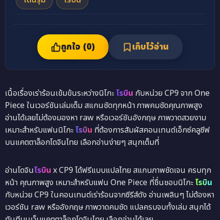
โดนรุม
โรบิน
ถูกใจ (
0
)
เก็บไว้อ่าน
เนื้อเรื่องเร่าร้อนเข้มข้นระหว่างนิโกะ
โรบิน
กับหน่วย CP9 จาก One
Piece ในเวอร์ชันเล่มเต็ม สแกนชัดทุกหน้า ภาพคมชัดคุณภาพสูง
อ่านได้เลยไม่ต้องมองหา raw หรือเวอร์ชันอังกฤษ ภาพวาดสวยงาม
เหมาะสำหรับแฟนนิโกะ
โรบิน
ที่ต้องการสัมผัสคอนเทนต์เอ็กซ์คลูซีฟ
บนแคตตาล็อกโดจินไทย เลือกอ่านง่ายๆ สนุกเต็มที่
อ่านโดจิน
โรบิน
x CP9 ได้ฟรีแบบแปลไทย สแกนภาพชัดเจน ครบทุก
หน้า คุณภาพสูง เหมาะสำหรับแฟน One Piece ที่ชื่นชอบนิโกะ
โรบิน
กับหน่วย CP9 ในคอนเทนต์เร่าร้อนจากซีรีส์ดัง อ่านเพลินๆ ไม่ต้องหา
เวอร์ชัน raw หรืออังกฤษ ภาพวาดคมชัด แปลครบจบทั้งเล่ม สนุกได้
ทันทีบนเว็บแคตตาล็อกโดจินไทย เลือกอ่านได้เลย