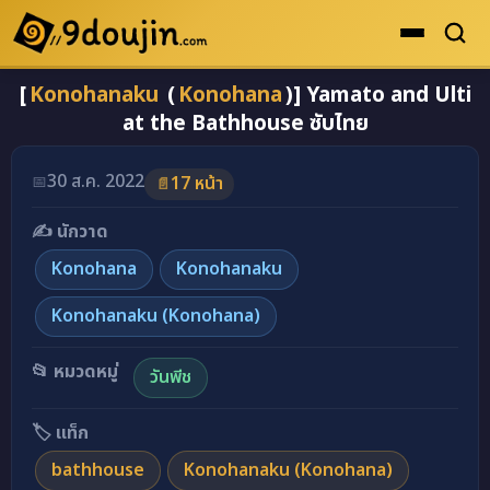
[
Konohanaku
(
Konohana
)] Yamato and Ulti
ดูเยอะสุด
at the Bathhouse ซับไทย
คะแนนเยอะสุด
โดจินรูปสี
30 ส.ค. 2022
📅
17 หน้า
📄
ระดับตำนาน
✍️ นักวาด
ยอดนิยม
Konohana
Konohanaku
เรื่องที่เก็บไว้
Konohanaku (Konohana)
📂 หมวดหมู่
วันพีช
🏷️ แท็ก
bathhouse
Konohanaku (Konohana)