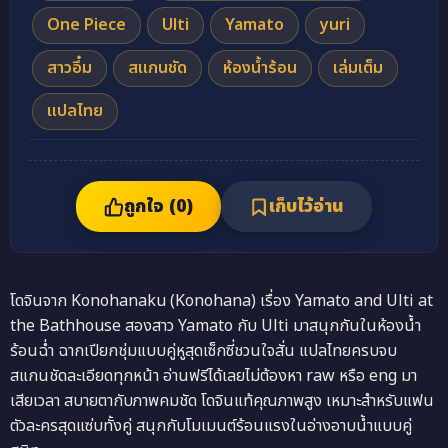
One Piece
Ulti
Yamato
yuri
สาวอึ๋ม
สแกนชัด
ห้องน้ำร้อน
เล่มเต็ม
แปลไทย
ถูกใจ (
0
)
เก็บไว้อ่าน
โดจินจาก Konohanaku (Konohana) เรื่อง Yamato and Ulti at
the Bathhouse สองสาว Yamato กับ Ulti มาสนุกกันในห้องน้ำ
ร้อนฉ่ำ ฉากเปียกชุ่มแบบคู่หูสุดเซ็กซี่ชวนใจสั่น แปลไทยครบจบ
สแกนชัดละเอียดทุกหน้า อ่านฟรีได้เลยไม่ต้องหา raw หรือ eng มา
เสียเวลา สบายตากับภาพคมชัด โดจินแท้คุณภาพสูง เหมาะสำหรับแฟน
ตัวละครสุดแซ่บทั้งคู่ สนุกกับโมเมนต์ร้อนแรงในอ่างอาบน้ำแบบคู่