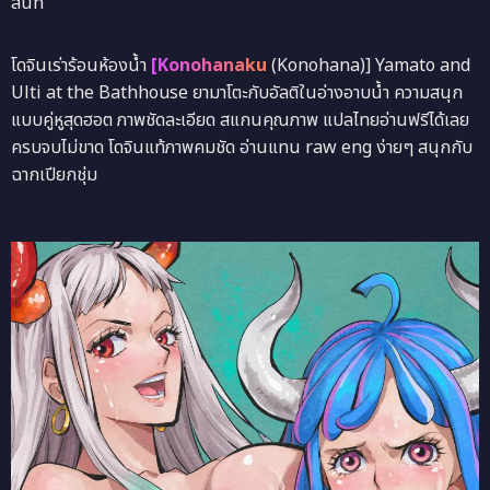
สนิท
โดจินเร่าร้อนห้องน้ำ
[Konohanaku
(Konohana)] Yamato and
Ulti at the Bathhouse ยามาโตะกับอัลติในอ่างอาบน้ำ ความสนุก
แบบคู่หูสุดฮอต ภาพชัดละเอียด สแกนคุณภาพ แปลไทยอ่านฟรีได้เลย
ครบจบไม่ขาด โดจินแท้ภาพคมชัด อ่านแทน raw eng ง่ายๆ สนุกกับ
ฉากเปียกชุ่ม