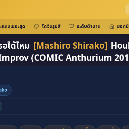
ะแนนเยอะสุด
โดจินรูปสี
ระดับตำนาน
ยอดน
เธอได้ไหม
[Mashiro Shirako]
Houk
 Improv (COMIC Anthurium 201
rako