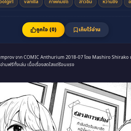
oolgirl
vanilla
ภาพคมชัด
สาวอึ๋ม
หวานซึ้ง
อ
ถูกใจ (
0
)
เก็บไว้อ่าน
Improv จาก COMIC Anthurium 2018-07 โดย Mashiro Shirako เล
่านฟรีทั้งเล่ม เนื้อเรื่องสดใสแต่ร้อนแรง