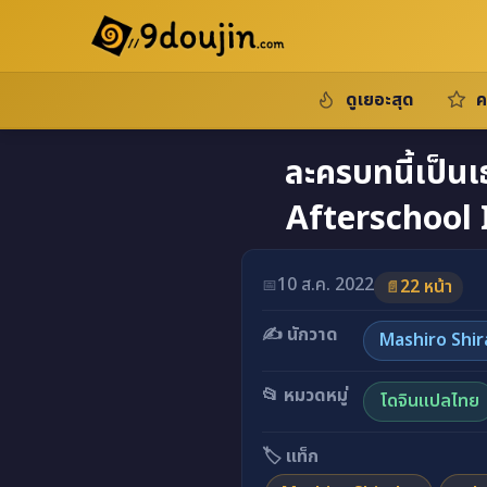
ดูเยอะสุด
ค
ละครบทนี้เป็น
Afterschool
10 ส.ค. 2022
📅
22 หน้า
📄
✍️ นักวาด
Mashiro Shi
📂 หมวดหมู่
โดจินแปลไทย
🏷️ แท็ก