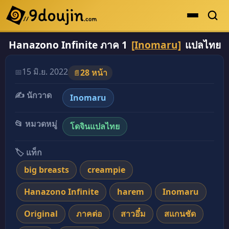
Hanazono Infinite ภาค 1
[Inomaru]
แปลไทย
ดูเยอะสุด
คะแนนเยอะสุด
15 มิ.ย. 2022
📅
28 หน้า
📄
โดจินรูปสี
✍️ นักวาด
Inomaru
ระดับตำนาน
ยอดนิยม
📂 หมวดหมู่
โดจินแปลไทย
เรื่องที่เก็บไว้
🏷️ แท็ก
big breasts
creampie
Hanazono Infinite
harem
Inomaru
Original
ภาคต่อ
สาวอึ๋ม
สแกนชัด