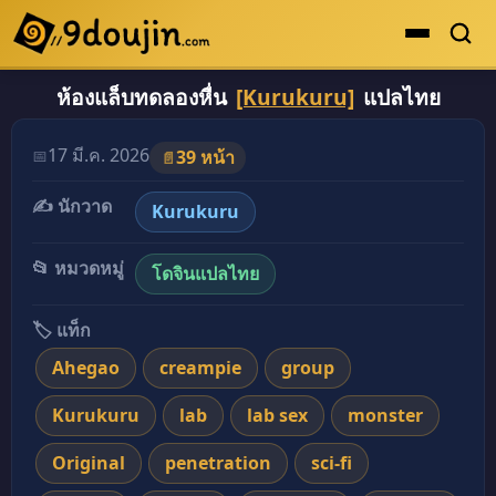
ห้องแล็บทดลองหื่น
[Kurukuru]
แปลไทย
ดูเยอะสุด
อ่านโดจินภาพสี ห้องแล็บทดลองหื่น [Kurukuru] แปลไ
คะแนนเยอะสุด
17 มี.ค. 2026
📅
39 หน้า
📄
โดจินรูปสี
✍️ นักวาด
Kurukuru
ระดับตำนาน
ยอดนิยม
📂 หมวดหมู่
โดจินแปลไทย
เรื่องที่เก็บไว้
🏷️ แท็ก
Ahegao
creampie
group
Kurukuru
lab
lab sex
monster
Original
penetration
sci-fi