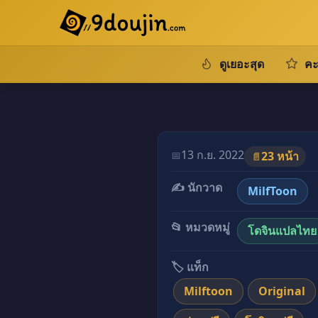
ดูเยอะสุด
คะ
13 ก.ย. 2022
📅
23 หน้า
📄
✍️ นักวาด
MilfToon
📂 หมวดหมู่
โดจินแปลไทย
🏷️ แท็ก
Milftoon
Original