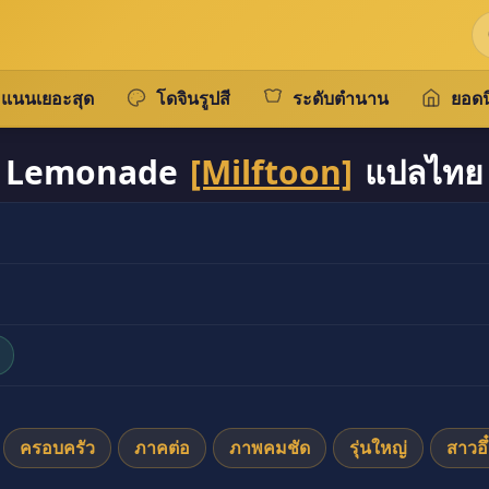
แนนเยอะสุด
โดจินรูปสี
ระดับตำนาน
ยอดน
Lemonade
[Milftoon]
แปลไทย
ครอบครัว
ภาคต่อ
ภาพคมชัด
รุ่นใหญ่
สาวอึ