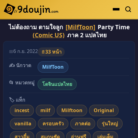
ไม่ต้องถาม ตามใจลูก
[MilfToon]
Party Time
ดูเยอะสุด
(Comic US)
ภาค 2 แปลไทย
คะแนนเยอะสุด
โดจินรูปสี
6 ก.ย. 2022
📅
33 หน้า
📄
ระดับตำนาน
✍️ นักวาด
MilfToon
ยอดนิยม
📂 หมวดหมู่
โดจินแปลไทย
เรื่องที่เก็บไว้
🏷️ แท็ก
incest
milf
Milftoon
Original
vanilla
ครอบครัว
ภาคต่อ
รุ่นใหญ่
สาวอึ๋ม
สแกนชัด
อ่านฟรี
เล่มเต็ม