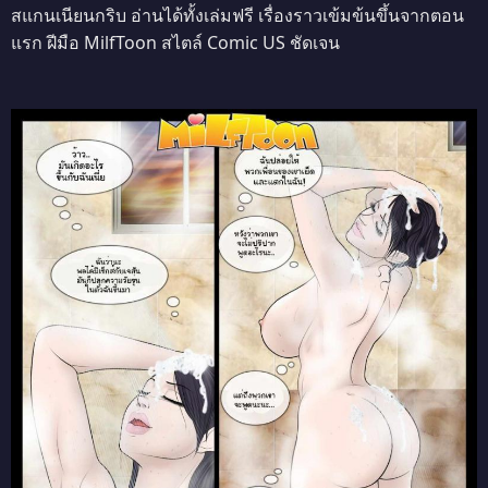
สแกนเนียนกริบ อ่านได้ทั้งเล่มฟรี เรื่องราวเข้มข้นขึ้นจากตอน
แรก ฝีมือ MilfToon สไตล์ Comic US ชัดเจน