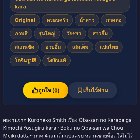
kara
Original
ครอบครัว
น้าสาว
ภาคต่อ
ภาพสี
รุ่นใหญ่
วัยชรา
สาวอึ๋ม
สแกนชัด
อวบอึ๋ม
เล่มเต็ม
แปลไทย
โดจินรูปสี
โดจินแท้
ถูกใจ (
เก็บไว้อ่าน
0
)
ผลงานจาก Kuroneko Smith เรื่อง Oba-san no Karada ga
Kimochi Yosugiru kara ~Boku no Oba-san wa Chou
Meiki datta~ ภาค 4 เล่มเต็มแปลครบ หลานชายที่อดใจไม่ได้