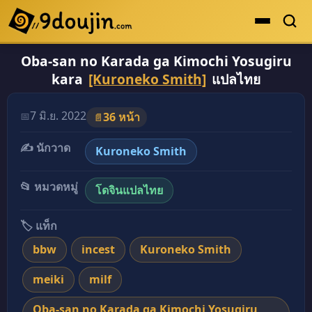
Oba-san no Karada ga Kimochi Yosugiru
ดูเยอะสุด
kara
[Kuroneko Smith]
แปลไทย
คะแนนเยอะสุด
โดจินรูปสี
7 มิ.ย. 2022
📅
36 หน้า
📄
ระดับตำนาน
✍️ นักวาด
Kuroneko Smith
ยอดนิยม
📂 หมวดหมู่
โดจินแปลไทย
เรื่องที่เก็บไว้
🏷️ แท็ก
bbw
incest
Kuroneko Smith
meiki
milf
Oba-san no Karada ga Kimochi Yosugiru