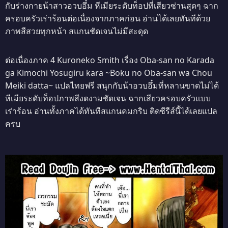
กับร่างกายน้าสาวอวบอึ๋ม หีเมียระดับท็อปที่เสียวซ่านสุดๆ ฉาก
ครอบครัวเร่าร้อนต่อเนื่องจากภาคก่อน อ่านได้เลยทันทีด้วย
ภาพสีสวยทุกหน้า สแกนชัดเจนไม่มีสะดุด
ต่อเนื่องภาค 4 Kuroneko Smith เรื่อง Oba-san no Karada
ga Kimochi Yosugiru kara ~Boku no Oba-san wa Chou
Meiki datta~ แปลไทยฟรี สนุกกับน้าอวบอึ๋มที่หลานขาดไม่ได้
หีเมียระดับท็อปภาพสีงดงามชัดเจน ฉากเสียวครอบครัวแบบ
เร่าร้อน อ่านทั้งภาคได้ทันทีสแกนคมกริบ ติดซีรีส์นี้ได้เลยแปล
ครบ