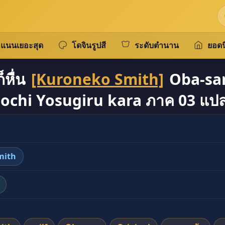
แนนเยอะสุด
โดจินรูปสี
ระดับตำนาน
ยอดน
็หื่น
[Kuroneko Smith]
Oba-san
ochi Yosugiru kara ภาค 03 แป
mith