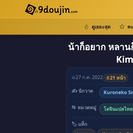
ดูเยอะสุด
คะ
น้าก็อยาก หลานก
Kim
27 ก.ค. 2022
📅
21 หน้า
📄
✍️ นักวาด
Kuroneko S
📂 หมวดหมู่
โดจินแปลไทย
🏷️ แท็ก