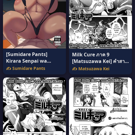
[Sumidare Pants]
Milk Cure ภาค 9
Kirara Senpai wa
[Matsuzawa Kei] คำสาป
Tashikametai
น้ำนม แปลไทย
✍️ Sumidare Pants
✍️ Matsuzawa Kei
(Taimanin Asagi) แปล
ไทย