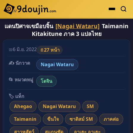
แดนปิศาจเขมือบจิ้น
[Nagai Wataru]
Taimanin
ดูเยอะสุด
Kitakitune ภาค 3 แปลไทย
คะแนนเยอะสุด
โดจินรูปสี
6 มิ.ย. 2022
📅
27 หน้า
📄
ระดับตำนาน
✍️ นักวาด
Nagai Wataru
ยอดนิยม
📂 หมวดหมู่
โดจิน
เรื่องที่เก็บไว้
🏷️ แท็ก
Ahegao
Nagai Wataru
SM
Taimanin
ขืนใจ
ซาดิสม์ SM
ภาคต่อ
สาวหูสัตว์
สแกนชัด
อาเฮะ อาเฮะ