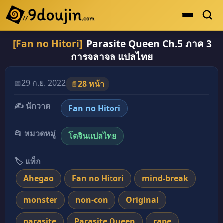
[Fan no Hitori]
Parasite Queen Ch.5 ภาค 3
ดูเยอะสุด
การจลาจล แปลไทย
คะแนนเยอะสุด
โดจินรูปสี
29 ก.ย. 2022
📅
28 หน้า
📄
ระดับตำนาน
✍️ นักวาด
Fan no Hitori
ยอดนิยม
📂 หมวดหมู่
โดจินแปลไทย
เรื่องที่เก็บไว้
🏷️ แท็ก
Ahegao
Fan no Hitori
mind-break
monster
non-con
Original
parasite
Parasite Queen
rape