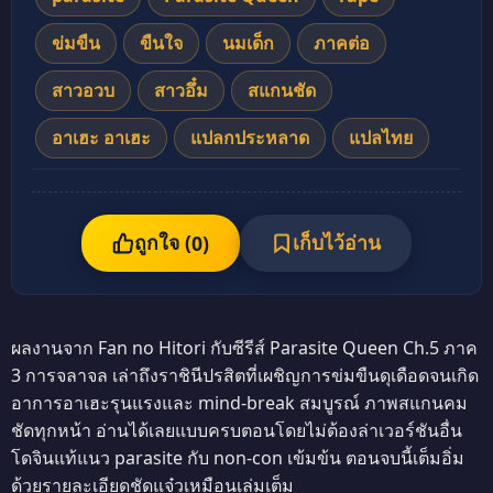
ข่มขืน
ขืนใจ
นมเด็ก
ภาคต่อ
สาวอวบ
สาวอึ๋ม
สแกนชัด
อาเฮะ อาเฮะ
แปลกประหลาด
แปลไทย
ถูกใจ (
เก็บไว้อ่าน
0
)
ผลงานจาก Fan no Hitori กับซีรีส์ Parasite Queen Ch.5 ภาค
3 การจลาจล เล่าถึงราชินีปรสิตที่เผชิญการข่มขืนดุเดือดจนเกิด
อาการอาเฮะรุนแรงและ mind-break สมบูรณ์ ภาพสแกนคม
ชัดทุกหน้า อ่านได้เลยแบบครบตอนโดยไม่ต้องล่าเวอร์ชันอื่น
โดจินแท้แนว parasite กับ non-con เข้มข้น ตอนจบนี้เต็มอิ่ม
ด้วยรายละเอียดชัดแจ๋วเหมือนเล่มเต็ม