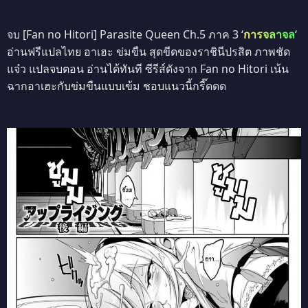
จบ [Fan no Hitori] Parasite Queen Ch.5 ภาค 3 ‘
การจลาจล
‘
อ่านฟรีแปลไทย อาเฮะ ข่มขืน สุดขีดของราชินีปรสิต ภาพชัด
แจ๋ว แปลจบตอน อ่านได้ทันที ซีรีส์ดังจาก Fan no Hitori เน้น
ฉากอาเฮะกับข่มขืนแบบเข้ม ชอบแนวนี้กรี๊ดดด