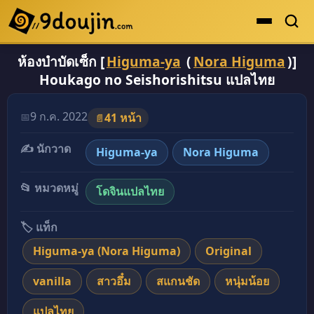
ห้องบำบัดเซ็ก [
Higuma-ya
(
Nora Higuma
)]
ดูเยอะสุด
Houkago no Seishorishitsu แปลไทย
คะแนนเยอะสุด
โดจินรูปสี
9 ก.ค. 2022
📅
41 หน้า
📄
ระดับตำนาน
✍️ นักวาด
Higuma-ya
Nora Higuma
ยอดนิยม
📂 หมวดหมู่
โดจินแปลไทย
เรื่องที่เก็บไว้
🏷️ แท็ก
Higuma-ya (Nora Higuma)
Original
vanilla
สาวอึ๋ม
สแกนชัด
หนุ่มน้อย
แปลไทย