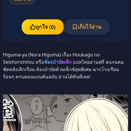
ถูกใจ (
เก็บไว้อ่าน
0
)
Higuma-ya (Nora Higuma) เรื่อง Houkago no
Seishorishitsu หรือ
ห้องบำบัดเซ็ก
แปลไทยอ่านฟรี สแกนคม
ชัดหลังเลิกเรียน ห้องบำบัดด้วยเซ็กซ์สุดพิเศษ ฉากโรงเรียน
ร้อนๆ ครบตอนแบบต้นฉบับ อ่านได้ทันทีเลย!