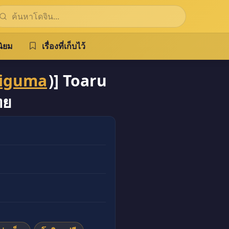
ิยม
เรื่องที่เก็บไว้
Higuma
)] Toaru
ทย