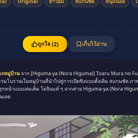
ma)
Original
สาวอึ๋ม
สแกนชัด
หนุ่มน้อย
เ
ถูกใจ (
เก็บไว้อ่าน
2
)
งหมู่บ้าน
จาก [Higuma-ya (Nora Higuma)] Toaru Mura no Fu
บพิธีกรรมโบราณในหมู่บ้านที่นำไปสู่การเปิดซิงแบบดั้งเดิม สแกนชัด 
ทุกหน้าแบบเล่มเต็ม โดจินแท้ ๆ จากค่าย Higuma-ya (Nora Higu
ันเลย