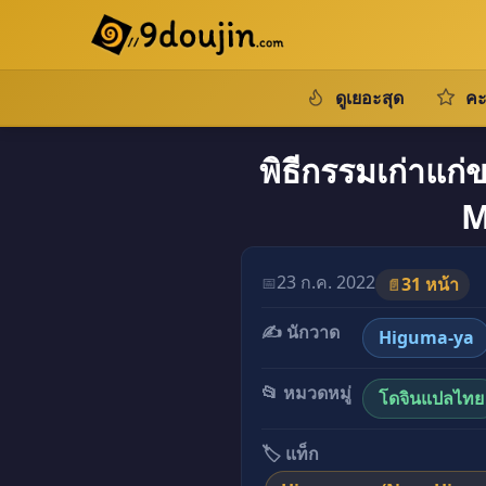
ดูเยอะสุด
คะ
พิธีกรรมเก่าแก่ข
M
23 ก.ค. 2022
📅
31 หน้า
📄
✍️ นักวาด
Higuma-ya
📂 หมวดหมู่
โดจินแปลไทย
🏷️ แท็ก