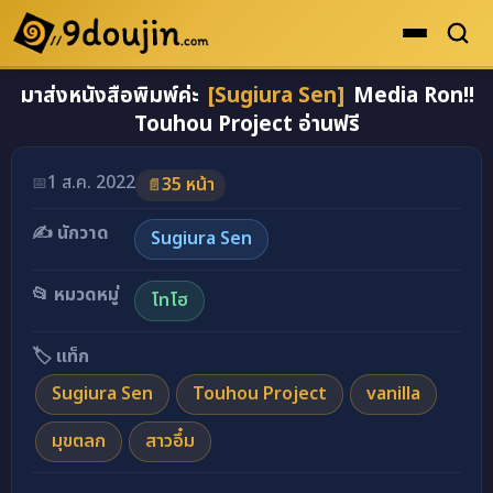
มาส่งหนังสือพิมพ์ค่ะ
[Sugiura Sen]
Media Ron!!
ดูเยอะสุด
Touhou Project อ่านฟรี
คะแนนเยอะสุด
อ่านโดจินภาพสี มาส่งหนังสือพิมพ์ค่ะ [Sugiura Sen] M
โดจินรูปสี
1 ส.ค. 2022
📅
35 หน้า
📄
ระดับตำนาน
✍️ นักวาด
Sugiura Sen
ยอดนิยม
📂 หมวดหมู่
โทโฮ
เรื่องที่เก็บไว้
🏷️ แท็ก
Sugiura Sen
Touhou Project
vanilla
มุขตลก
สาวอึ๋ม