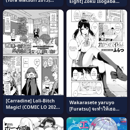
(Tora Matsuri 2015)
Eight] Zoku Isogaba
[Digital Lover
Maware to Iimasu ga
(Nakajima Yuka)] D.L.
แปลไทย
action 95 (THE
IDOLM@STER
Cinderella Girls) แปลไทย
[Carradine] Loli-Bitch
Wakarasete yaruyo
Magic! (COMIC LO 2020-
[Furatsu] จะทำให้เธอ
12) แปลไทย
เข้าใจเอง แปลไทย