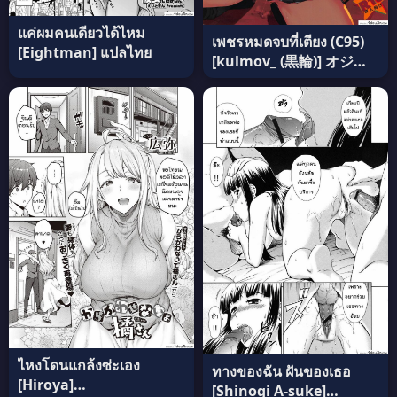
แค่ผมคนเดียวได้ไหม
เพชรหมดจบที่เตียง (C95)
[Eightman] แปลไทย
[kulmov_ (黒輪)] オジサ
ン★お願いあるんだから
(FateGrand Order) อ่าน
ฟรี
ไหงโดนแกล้งซ่ะเอง
ทางของฉัน ฝันของเธอ
[Hiroya]
[Shinogi A-suke]