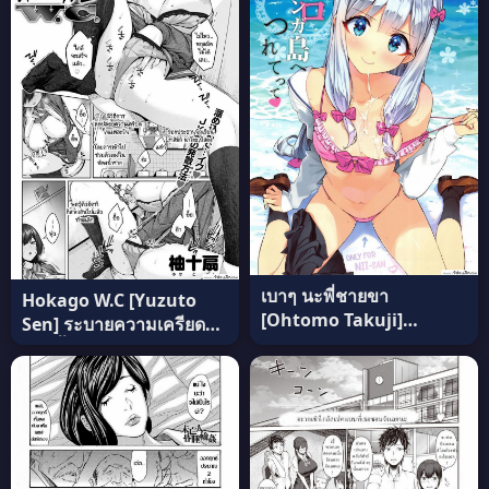
เบาๆ นะพี่ชายขา
Hokago W.C [Yuzuto
[Ohtomo Takuji]
Sen] ระบายความเครียด
Eromanga-Jima E
ห้องน้ำชาย แปลไทย
Tsuretette แปลไทย