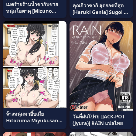
เมดร้ายร้านน้ำชากับชาย
คุณอิวาซากิ สุดยอดที่สุด
หนุ่มโอตาคุ [Mizuno
[Haruki Genia] Sugoi Yo
Cho] Otaku-kun แปล
Iwasaki-San แปลไทย
ไทย
จ้างหนุ่มมาอึ้บเมีย
วันที่ฝนโปรย [JACK-POT
Hitozuma Miyuki-san
(Jyura)] RAIN แปลไทย
ni Otto Kounin de
Mainichi Tanetsuke Sex