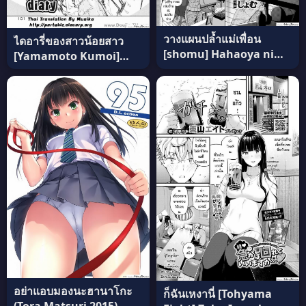
วางแผนปล้ำแม่เพื่อน
ไดอารี่ของสาวน้อยสาว
[shomu] Hahaoya ni
[Yamamoto Kumoi]
Rifujin o แปลไทย
Marble Cake – Pitiful
lamb diary ซับไทย
อย่าแอบมองนะฮานาโกะ
ก็ฉันเหงานี่ [Tohyama