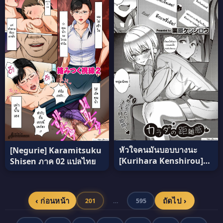
ภาค 2 [DOZA Village
(Dozamura)] แปลไทย
หัวใจคนมันบอบบางนะ
[Negurie] Karamitsuku
[Kurihara Kenshirou]
Shisen ภาค 02 แปลไทย
Karada no Kyorikan
(COMIC ExE 30) แปลไทย
‹ ก่อนหน้า
ถัดไป ›
201
…
595