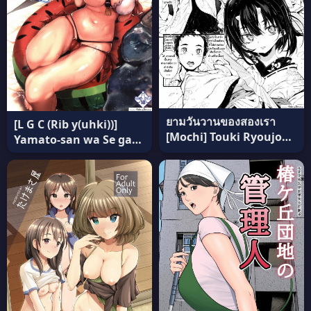
ยามวันวานของสองเรา
[L G C (Rib y(uhki))]
[Mochi] Touki Ryoujoku
Yamato-san wa Se ga
Ch.2 (Onibana Muzan)
Takai 2 (KanColle) แปล
แปลไทย
ไทย