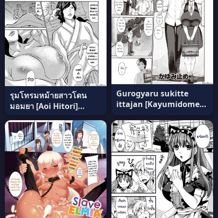
Gurogyaru sukitte
รุมโทรมหม้ายสาวโดน
ittajan [Kayumidome]
มอมยา [Aoi Hitori]
แปลไทย
Miboujin Konsui
Rinkan | The Widow
Coma Gangrape
(COMIC Magnum Vol.
88) ภาค 1 แปลไทย