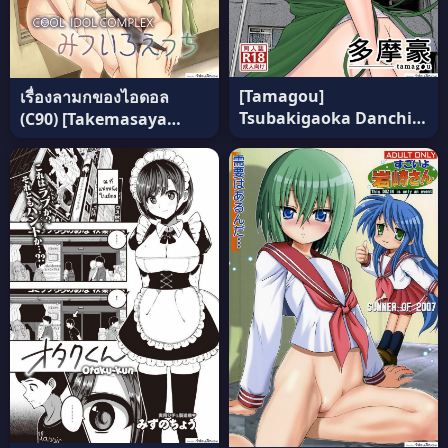
[Tamagou]
เรื่องลามกของไอดอล
Tsubakigaoka Danchi
(C90) [Takemasaya
no Kanrinin ภาค 1 แปล
(Takemasa Takeshi)]
ไทย
COOL IDOL COMPLEX