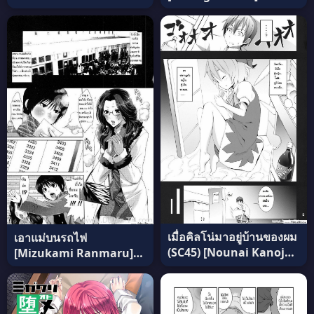
Karakawasenai yo
Prisoner Series ภาค 4
tachihanasan อ่านฟรี
แปลไทย
เมื่อคิลโน่มาอยู่บ้านของผม
เอาแม่บนรถไฟ
(SC45) [Nounai Kanojo
[Mizukami Ranmaru]
(Kishiri Toworu)] Cirno
Ketsui no Juken |
ga Ouchi ni Yattekita!
xWith Mama on Train
(Touhou Project) ภาค 1
แปลไทย