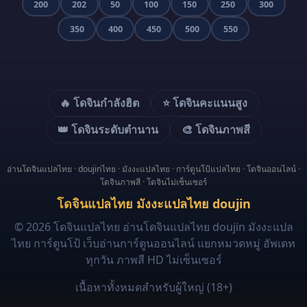
200
202
50
100
150
250
300
350
400
450
500
550
🔥 โดจินกำลังฮิต
⭐ โดจินคะแนนสูง
👑 โดจินระดับตำนาน
🎨 โดจินภาพสี
อ่านโดจินแปลไทย
·
doujinไทย
·
มังงะแปลไทย
·
การ์ตูนโป้แปลไทย
·
โดจินออนไลน์
·
โดจินภาพสี
·
โดจินไม่เซ็นเซอร์
โดจินแปลไทย มังงะแปลไทย doujin
© 2026 โดจินแปลไทย อ่านโดจินแปลไทย doujin มังงะแปล
ไทย การ์ตูนโป้ เว็บอ่านการ์ตูนออนไลน์ แยกหมวดหมู่ อัพเดท
ทุกวัน ภาพสี HD ไม่เซ็นเซอร์
เนื้อหาทั้งหมดสำหรับผู้ใหญ่ (18+)