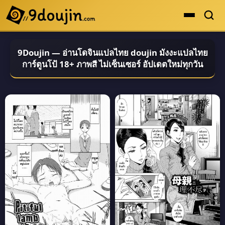
ดูเยอะสุด
9Doujin — อ่านโดจินแปลไทย doujin มังงะแปลไทย
คะแนนเยอะสุด
การ์ตูนโป้ 18+ ภาพสี ไม่เซ็นเซอร์ อัปเดตใหม่ทุกวัน
โดจินรูปสี
ระดับตำนาน
ยอดนิยม
เรื่องที่เก็บไว้