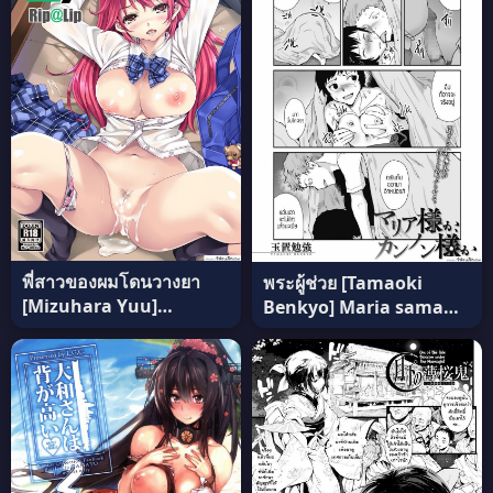
แปลไทย
พี่สาวของผมโดนวางยา
พระผู้ช่วย [Tamaoki
[Mizuhara Yuu]
Benkyo] Maria sama
Migawari Otome
ka, kannon sama ka
[Digital] แปลไทย
แปลไทย