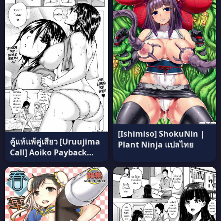
[Ishimiso] ShokuNin |
คู้แท้แพ้คู่เสียว [Uruujima
Plant Ninja แปลไทย
Call] Aoiko Payback
ภาค 1 (แปลไทย)