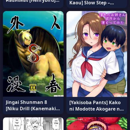
Kaou] Slow Step –
Namaiki Ojou
Mixed Dreams ซับไทย
Nakayoshi Hen อ่านฟรี
Jingai Shunman 8
[Yakisoba Pants] Kako
[Niku Drill (Kanemaki
ni Modotte Akogare no
Thomas)] (COMITIA108)
Onee-san o
แปลไทย
Netottemita แปลไทย