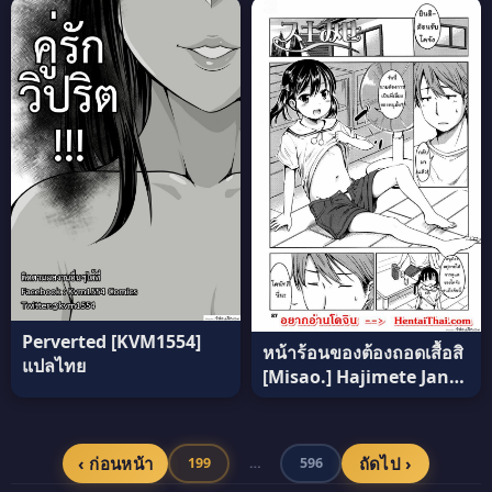
everlasting spring
Kakanaide! ภาค 7 (แปล
come to me ภาค 0 แปล
ไทย)
ไทย
Perverted [KVM1554]
หน้าร้อนของต้องถอดเสื้อสิ
แปลไทย
[Misao.] Hajimete Janai
yo? – 5 แปลไทย
‹ ก่อนหน้า
ถัดไป ›
199
…
596