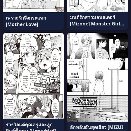
มนต์รักสาวมอนสเตอร์
เพราะรักจึงกระแทก
[Mizone] Monster Girl
[Mother Love]
Romance Ch.3 (Comic
Bavel 2019-06) ภาค 3
แปลไทย
รางวัลแด่คุณครูและลูก
ลักหลับอันสุดเสียว [MIZUI
ศิษย์ทั้งสอง [Henrybird]