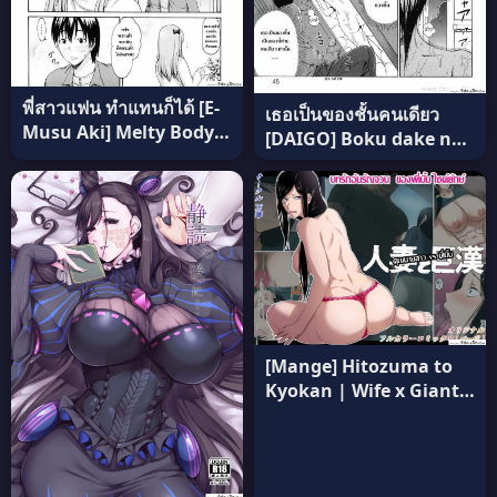
พี่สาวแฟน ทำแทนก็ได้ [E-
เธอเป็นของชั้นคนเดียว
Musu Aki] Melty Body 9
[DAIGO] Boku dake no
แปลไทย
Mono (GRIND) อ่านฟรี
[Mange] Hitozuma to
Kyokan | Wife x Giant
ภาค 1 แปลไทย