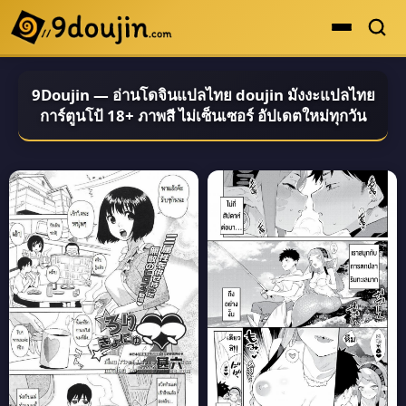
ดูเยอะสุด
9Doujin — อ่านโดจินแปลไทย doujin มังงะแปลไทย
คะแนนเยอะสุด
การ์ตูนโป้ 18+ ภาพสี ไม่เซ็นเซอร์ อัปเดตใหม่ทุกวัน
โดจินรูปสี
ระดับตำนาน
ยอดนิยม
เรื่องที่เก็บไว้