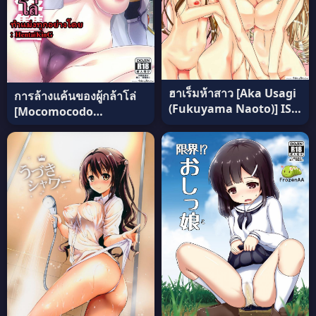
ฮาเร็มห้าสาว [Aka Usagi
การล้างแค้นของผู้กล้าโล่
(Fukuyama Naoto)] ISH
[Mocomocodo
(IS Infinite Stratos )
(Nukunuku Batten)]
ภาค 1 (อ่านฟรี)
Tate no Yuusha no
Fukushuu แปลไทย