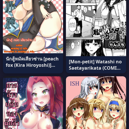
นักสู้หมัดเสียวซ่าน [peach
[Mon-petit] Watashi no
fox (Kira Hiroyoshi)]
Saetayarikata (COMIC
Shunka Junrei ภาค 2
Megastore Alpha 2016-
แปลไทย
08) แปลไทย