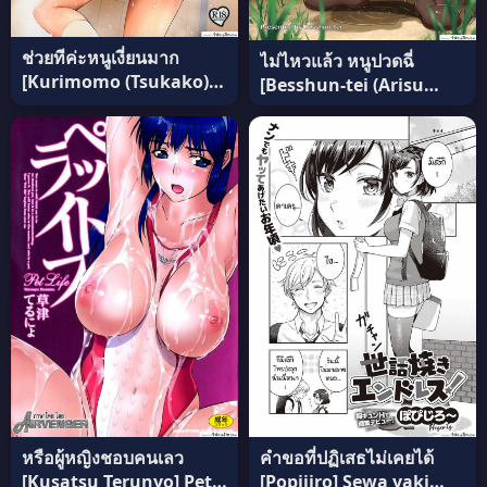
ช่วยทีค่ะหนูเงี่ยนมาก
ไม่ไหวแล้ว หนูปวดฉี่
[Kurimomo (Tsukako)]
[Besshun-tei (Arisu
Uzuki Shower
Kazumi)] Genkai!?
Oshikko แปลไทย
หรือผู้หญิงชอบคนเลว
คำขอที่ปฏิเสธไม่เคยได้
[Kusatsu Terunyo] Pet
[Popijiro] Sewa yaki