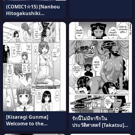
(COMIC1☆15) [Nanbou
Hitogakushiki
(Nakamura Regura)]
Seidoku no Ato ni…
(Fate/Grand Order) ซับ
ไทย
[Kisaragi Gunma]
รักนี้ไม่มีจารึกใน
Welcome to the
ประวัติศาสตร์ [Takatsu]
apartment of
Sore Wa Rekishi Ni