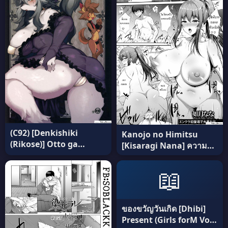
1 ภาค 2 แปลไทย
(C92) [Denkishiki
Kanojo no Himitsu
(Rikose)] Otto ga
[Kisaragi Nana] ความลับ
Inainode แปลไทย
ของแฟนสาว แปลไทย
📖
ของขวัญวันเกิด [Dhibi]
Present (Girls forM Vol.