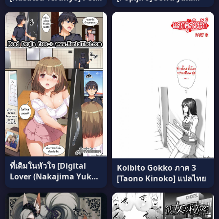
Life ภาค 1 แปลไทย
endo resu อ่านฟรี
ที่เดิมในหัวใจ [Digital
Koibito Gokko ภาค 3
Lover (Nakajima Yuka)]
[Taono Kinoko] แปลไทย
Hitozuma Osananajimi
to Hitonatsu no
Dekigoto DLO-07 – Part