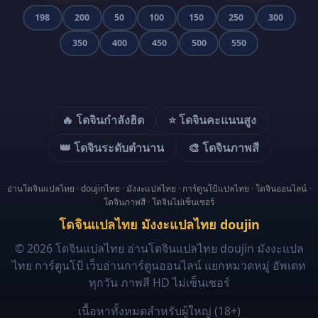
198
200
50
100
150
250
300
350
400
450
500
550
🔥 โดจินกำลังฮิต
⭐ โดจินคะแนนสูง
👑 โดจินระดับตำนาน
🎨 โดจินภาพสี
อ่านโดจินแปลไทย
·
doujinไทย
·
มังงะแปลไทย
·
การ์ตูนโป้แปลไทย
·
โดจินออนไลน์
·
โดจินภาพสี
·
โดจินไม่เซ็นเซอร์
โดจินแปลไทย มังงะแปลไทย doujin
© 2026 โดจินแปลไทย อ่านโดจินแปลไทย doujin มังงะแปล
ไทย การ์ตูนโป้ เว็บอ่านการ์ตูนออนไลน์ แยกหมวดหมู่ อัพเดท
ทุกวัน ภาพสี HD ไม่เซ็นเซอร์
เนื้อหาทั้งหมดสำหรับผู้ใหญ่ (18+)