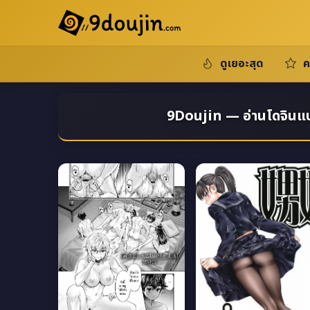
ดูเยอะสุด
ค
9Doujin — อ่านโดจินแปล