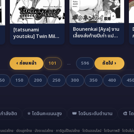
Bounenkai [Aya] งาน
[tatsunami
เลี้ยงส่งท้ายปีเก่า แปล
youtoku] Twin Milf
ไทย
+ Bangai Hen a ภาค
10 แปลไทย
‹ ก่อนหน้า
101
…
596
ถัดไป ›
50
150
200
250
300
350
400
45
นกำลังฮิต
⭐ โดจินคะแนนสูง
👑 โดจินระดับตำนาน
🎨 โด
จินแปลไทย
·
doujinไทย
·
มังงะแปลไทย
·
การ์ตูนโป้แปลไทย
·
โดจินออนไลน์
·
โดจินภาพสี
·
โดจินไม่