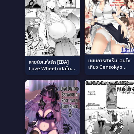
แผนการฮาเร็ม เจนโซ
สายใยแห่งรัก [EBA]
เกียว Gensokyo
Love Wheel แปลไทย
Rakuen ka Keikaku
ภาค 1
ภาค 1 (อ่านฟรี)