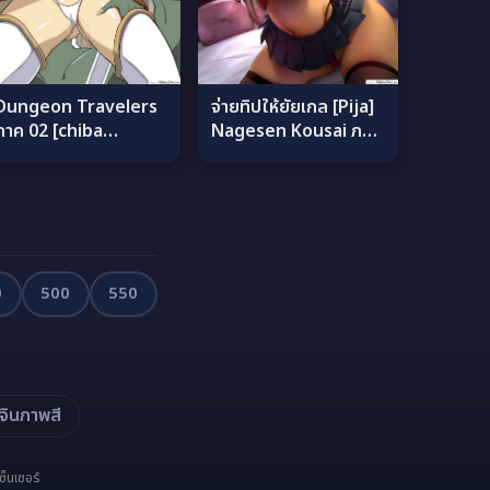
จ่ายทิปให้ยัยเกล [Pija]
Dungeon Travelers
Nagesen Kousai ภาค
ภาค 02 [chiba
1 แปลไทย
tetsutarou] แปลไทย
0
500
550
จินภาพสี
เซ็นเซอร์