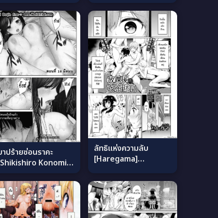
no Toshima-san ภาค
[Kotoyoshi Yumisu]
7 แปลไทย
ภาค 2 แปลไทย
ลัทธิแห่งความลับ
บาปร้ายซ่อนราคะ
[Haregama]
[Shikishiro Konomi]
Houkago no
Ayamachi,
Megami-sama แปล
Hajimemashite ภาค
ไทย
18 แปลไทย