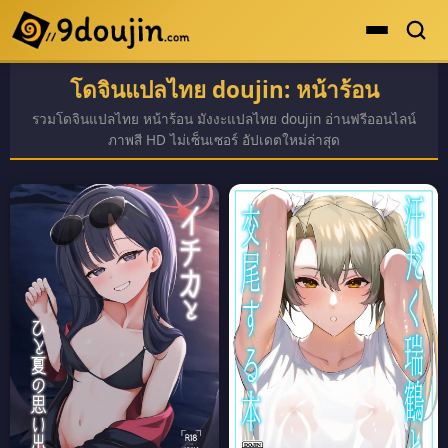
โดจินแปลไทย doujin: หน้าร้อน
ดูเยอะสุด
รวมโดจินแปลไทย หน้าร้อน มังงะแปลไทย doujin อ่านฟรีออนไลน์
คะแนนเยอะสุด
ภาพสี HD ไม่เซ็นเซอร์ อัปเดตใหม่ล่าสุด
โดจินรูปสี
ระดับตำนาน
ยอดนิยม
เรื่องที่เก็บไว้