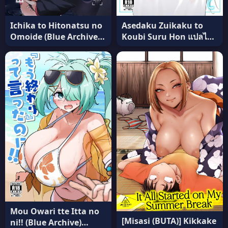
Asedaku Zuikaku to
Ichika to Hitonatsu no
Koubi Suru Hon แปลไทย
Omoide (Blue Archive)
[Solo Play (Gaffe
[Idomizuya (Kurosuke)]
Takaman)]
แปลไทย
Mou Owari tte Itta no
[Misasi (BUTA)] Kikkake
ni!! (Blue Archive)