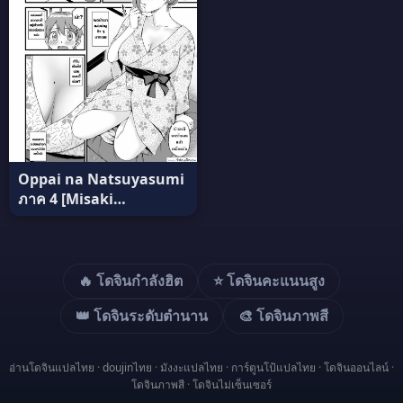
Oppai na Natsuyasumi
ภาค 4 [Misaki
(Higashino Mikan)] แปล
ไทย
🔥 โดจินกำลังฮิต
⭐ โดจินคะแนนสูง
👑 โดจินระดับตำนาน
🎨 โดจินภาพสี
อ่านโดจินแปลไทย
·
doujinไทย
·
มังงะแปลไทย
·
การ์ตูนโป้แปลไทย
·
โดจินออนไลน์
·
โดจินภาพสี
·
โดจินไม่เซ็นเซอร์