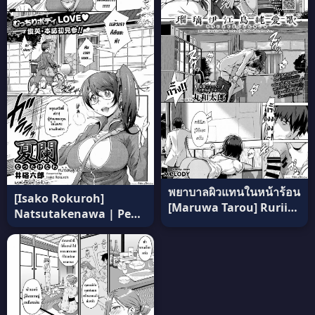
พยาบาลผิวแทนในหน้าร้อน
[Isako Rokuroh]
[Maruwa Tarou] Ruriie-
Natsutakenawa | Peak
jima Jun’ai uta แปลไทย
Of Summer หน้าร้อนสุด
แจ่ม แปลไทย