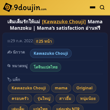
เติมเต็มรักให้แม่
[Kawazuko Chouji]
Mama
ดูเยอะสุด
Manzoku | Mama’s satisfaction อ่านฟรี
คะแนนเยอะสุด
โดจินรูปสี
29 ก.ค. 2022
📅
25 หน้า
📄
ระดับตำนาน
✍️ นักวาด
Kawazuko Chouji
ยอดนิยม
📂 หมวดหมู่
โดจินแปลไทย
เรื่องที่เก็บไว้
🏷️ แท็ก
Kawazuko Chouji
mama
Original
ครอบครัว
รุ่นใหญ่
สาวอึ๋ม
หนุ่มน้อย
เล่มเต็ม
แปลไทย
แย่งแฟน NTR