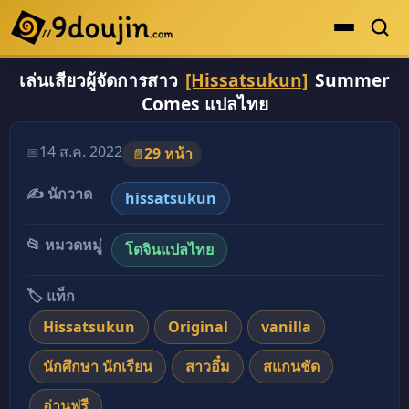
เล่นเสียวผู้จัดการสาว
[Hissatsukun]
Summer
ดูเยอะสุด
Comes แปลไทย
คะแนนเยอะสุด
โดจินรูปสี
14 ส.ค. 2022
📅
29 หน้า
📄
ระดับตำนาน
✍️ นักวาด
hissatsukun
ยอดนิยม
📂 หมวดหมู่
โดจินแปลไทย
เรื่องที่เก็บไว้
🏷️ แท็ก
Hissatsukun
Original
vanilla
นักศึกษา นักเรียน
สาวอึ๋ม
สแกนชัด
อ่านฟรี