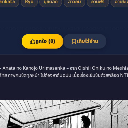
arikata
Ryo
มุขตลก
สาวอึ๋ม
อ่านฟรี
อาเฮะ 
ถูกใจ (
0
)
เก็บไว้อ่าน
SYG – Anata no Kanojo Urimasenka – จาก Oishii Oniku no Mesh
ไทย ภาพคมชัดทุกหน้า ไม่ต้องหาต้นฉบับ เนื้อเรื่องเข้มข้นด้วยพล็อต N