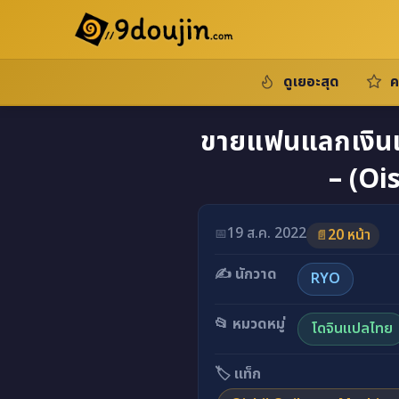
ดูเยอะสุด
ค
ขายแฟนแลกเงินเ
– (Oi
19 ส.ค. 2022
📅
20 หน้า
📄
✍️ นักวาด
RYO
📂 หมวดหมู่
โดจินแปลไทย
🏷️ แท็ก