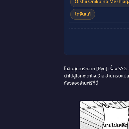
Oishii Oniku no Meshiag
โดจินแท้
โดจินสุดดาร์กจาก [Ryo] เรื่อง 
นำไปสู่โชคชะตาโหดร้าย อ่านครบแปล
ต้องลองอ่านฟรีที่นี่