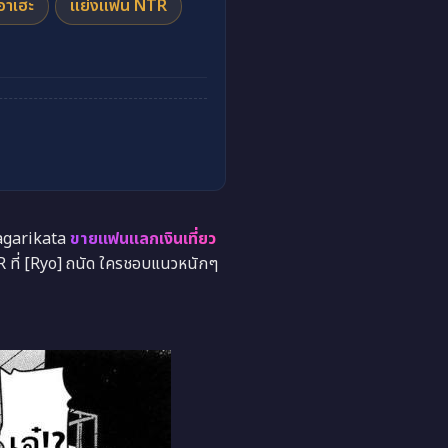
อาเฮะ
แย่งแฟน NTR
iagarikata
ขายแฟนแลกเงินเที่ยว
TR ที่ [Ryo] ถนัด ใครชอบแนวหนักๆ