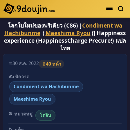
โลกใบใหม่ของพรีเคียว (C86) [
Condiment wa
ดูเยอะสุด
Hachibunme
(
Maeshima Ryou
)] Happiness
คะแนนเยอะสุด
experience (HappinessCharge Precure!) แปล
ไทย
โดจินรูปสี
ระดับตำนาน
30 ส.ค. 2022
📅
40 หน้า
📄
ยอดนิยม
✍️ นักวาด
เรื่องที่เก็บไว้
Condiment wa Hachibunme
Maeshima Ryou
📂 หมวดหมู่
โดจิน