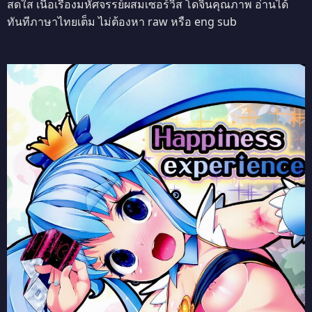
สดใส เนื้อเรื่องมหัศจรรย์ผสมเซอร์วิส โดจินคุณภาพ อ่านได้
ทันทีภาษาไทยเต็ม ไม่ต้องหา raw หรือ eng sub