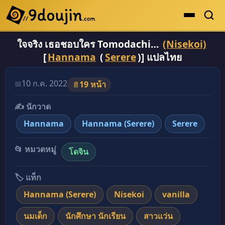
ใจจริง เธอชอบใคร Tomodachi…
(Nisekoi)
ดูเยอะสุด
[
Hannama
(
Serere
)] แปลไทย
คะแนนเยอะสุด
โดจินรูปสี
10 ก.ค. 2022
📅
19 หน้า
📄
ระดับตำนาน
✍️ นักวาด
ยอดนิยม
Hannama
Hannama (Serere)
Serere
เรื่องที่เก็บไว้
📂 หมวดหมู่
โดจิน
🏷️ แท็ก
Hannama (Serere)
Nisekoi
vanilla
นมเด็ก
นักศึกษา นักเรียน
สาวแว่น