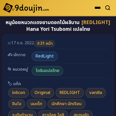
หนูน้อยหมวกแดงยามดอกไม้ผลิบาน
[REDLIGHT]
ดูเยอะสุด
Hana Yori Tsubomi แปลไทย
คะแนนเยอะสุด
โดจินรูปสี
17 ก.ย. 2022
📅
31 หน้า
📄
ระดับตำนาน
✍️ นักวาด
RedLight
ยอดนิยม
📂 หมวดหมู่
โดจินแปลไทย
เรื่องที่เก็บไว้
🏷️ แท็ก
lolicon
Original
REDLIGHT
vanilla
ขืนใจ
นมเด็ก
นักศึกษา นักเรียน
ระดับตำนาน
สาวน้อย โลลิ
สแกนชัด