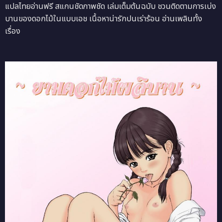
แปลไทยอ่านฟรี สแกนชัดภาพชัด เล่มเต็มต้นฉบับ ชวนติดตามการเบ่ง
บานของดอกไม้ในแบบเอช เนื้อหาน่ารักปนเร่าร้อน อ่านเพลินทั้ง
เรื่อง