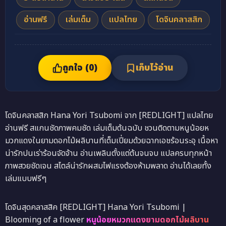
อ่านฟรี
เล่มเต็ม
แปลไทย
โดจินคลาสสิก
ถูกใจ (
0
)
เก็บไว้อ่าน
โดจินคลาสสิก Hana Yori Tsubomi จาก [REDLIGHT] แปลไทย
อ่านฟรี สแกนชัดภาพคมชัด เล่มเต็มต้นฉบับ ชวนติดตามหนูน้อยห
มวกแดงในยามดอกไม้ผลิบานที่เต็มเปี่ยมด้วยฉากเอชร้อนระอุ เนื้อหา
น่ารักปนเร่าร้อนจัดจ้าน อ่านเพลินตั้งแต่ต้นจนจบ แปลครบทุกหน้า
ภาพสวยชัดเจน สไตล์น่ารักผสมไฟแรงต้องห้ามพลาด อ่านได้เลยทั้ง
เล่มแบบฟรีๆ
โดจินสุดคลาสสิค [REDLIGHT] Hana Yori Tsubomi |
Blooming of a flower
หนูน้อยหมวกแดงยามดอกไม้ผลิบาน