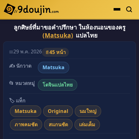
ลูกศิษย์ที่มาขอคำปรึกษา ในห้องนอนของครู
ดูเยอะสุด
(Matsuka)
แปลไทย
คะแนนเยอะสุด
โดจินรูปสี
29 พ.ค. 2026
📅
45 หน้า
📄
ระดับตำนาน
✍️ นักวาด
Matsuka
ยอดนิยม
📂 หมวดหมู่
โดจินแปลไทย
เรื่องที่เก็บไว้
🏷️ แท็ก
Matsuka
Original
นมใหญ่
ภาพคมชัด
สแกนชัด
เล่มเต็ม