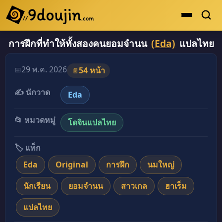
การฝึกที่ทำให้ทั้งสองคนยอมจำนน
(Eda)
แปลไทย
ดูเยอะสุด
คะแนนเยอะสุด
29 พ.ค. 2026
📅
54 หน้า
📄
โดจินรูปสี
✍️ นักวาด
Eda
ระดับตำนาน
ยอดนิยม
📂 หมวดหมู่
โดจินแปลไทย
เรื่องที่เก็บไว้
🏷️ แท็ก
Eda
Original
การฝึก
นมใหญ่
นักเรียน
ยอมจำนน
สาวเกล
ฮาเร็ม
แปลไทย