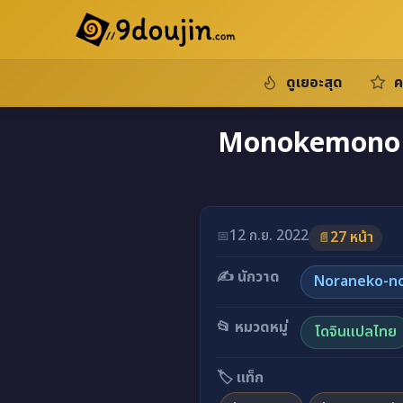
ดูเยอะสุด
ค
Monokemono ni
12 ก.ย. 2022
📅
27 หน้า
📄
✍️ นักวาด
Noraneko-n
📂 หมวดหมู่
โดจินแปลไทย
🏷️ แท็ก