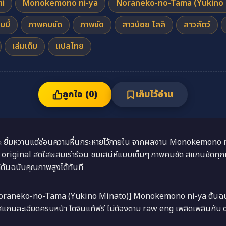
i
Monokemono ni-ya
Noraneko-no-Tama (Yukino 
มบี้
ภาพคมชัด
ภาพชัด
สาวน้อย โลลิ
สาวสัตว์
เล่มเต็ม
แปลไทย
ถูกใจ (
0
)
เก็บไว้อ่าน
 ยิ้มหวานแต่ซ่อนความหื่นกระหายไว้ภายใน จากผลงาน Monokemono 
original สดใสผสมเร่าร้อน ชมเสน่ห์แบบเต็มๆ ภาพคมชัด สแกนชัดทุกหน้
ต้นฉบับคุณภาพสูงได้ทันที
Noraneko-no-Tama (Yukino Minato)] Monokemono ni-ya ต้นฉบับ สา
สแกนละเอียดครบหน้า โดจินแท้ฟรี ไม่ต้องตาม raw eng เพลิดเพลินกับ 