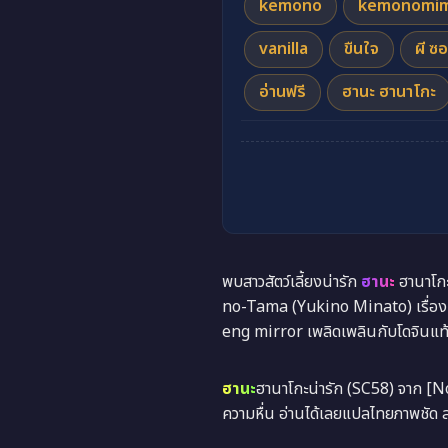
kemono
kemonomim
vanilla
ขืนใจ
ผี ซอ
อ่านฟรี
ฮานะ ฮานาโกะ
พบสาวสัตว์เลี้ยงน่ารัก
ฮานะ
ฮานาโกะ
no-Tama (Yukino Minato) เรื่อง 
eng mirror เพลิดเพลินกับโดจินแท้
ฮานะ
ฮานาโกะน่ารัก (SC58) จาก [
ความหื่น อ่านได้เลยแปลไทยภาพชัด 