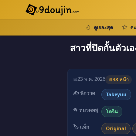
ดูเยอะสุด
คะ
สาวที่ปิดกั้นตั
23 พ.ค. 2026
📅
38 หน้า
📄
✍️ นักวาด
Takeyuu
📂 หมวดหมู่
โดจิน
🏷️ แท็ก
Original