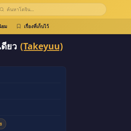
ิยม
เรื่องที่เก็บไว้
เดียว
(Takeyuu)
ย