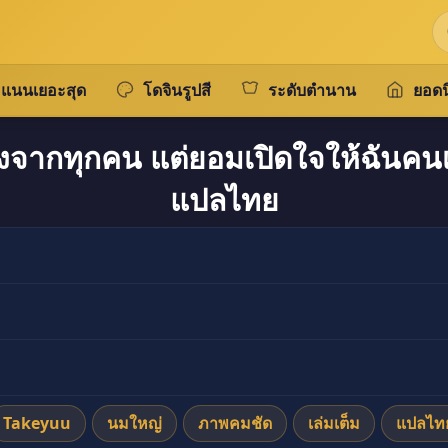
แนนเยอะสุด
โดจินรูปสี
ระดับตำนาน
ยอดน
วเองจากทุกคน แต่ยอมเปิดใจให้ฉันคน
แปลไทย
Takeyuu
นมใหญ่
ภาพคมชัด
เล่มเต็ม
แปลไท