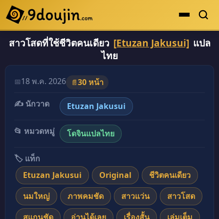
สาวโสดที่ใช้ชีวิตคนเดียว
[Etuzan Jakusui]
แปล
ดูเยอะสุด
ไทย
คะแนนเยอะสุด
โดจินรูปสี
18 พ.ค. 2026
📅
30 หน้า
📄
ระดับตำนาน
✍️ นักวาด
Etuzan Jakusui
ยอดนิยม
📂 หมวดหมู่
โดจินแปลไทย
เรื่องที่เก็บไว้
🏷️ แท็ก
Etuzan Jakusui
Original
ชีวิตคนเดียว
นมใหญ่
ภาพคมชัด
สาวแว่น
สาวโสด
สแกนชัด
อ่านได้เลย
เรื่องสั้น
เล่มเต็ม