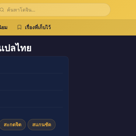
ิยม
เรื่องที่เก็บไว้
แปลไทย
สะกดจิต
สแกนชัด