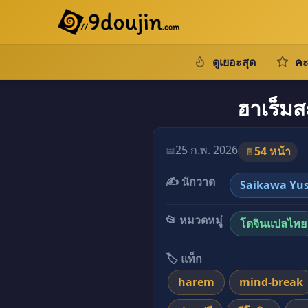
ดูเยอะสุด
คะ
ฮาเร็มส
25 ก.พ. 2026
📅
54 หน้า
📄
✍️ นักวาด
Saikawa Yu
📂 หมวดหมู่
โดจินแปลไทย
🏷️ แท็ก
harem
mind-break