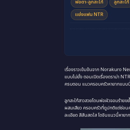
พ่อตา-ลูกสะใภ้
ลูกสะใภ้
แย่งแฟน NTR
เรื่องราวเข้มข้นจาก Norakuro Ner
แบบไม่ยั้ง ตอนเปิดเรื่องดราม่า NT
ครบตอน แนวครอบครัวหายากแบบนี้ต
ลูกสะใภ้สาวสวยโดนพ่อผัวจอมร้ายขย
ผสมเสียว ครอบครัวที่ดูปกติแต่ซ่
ละเอียด สีสันสดใส โดจินแนวนี้หา