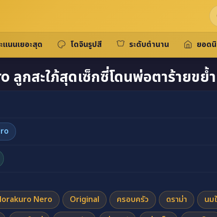
ะแนนเยอะสุด
โดจินรูปสี
ระดับตำนาน
ยอดน
ลูกสะใภ้สุดเซ็กซี่โดนพ่อตาร้ายขย
ro
orakuro Nero
Original
ครอบครัว
ดราม่า
นมใ