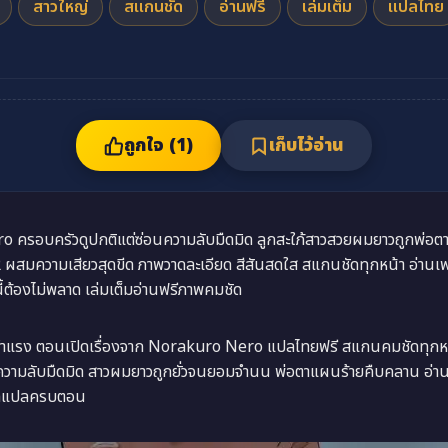
สาวใหญ่
สแกนชัด
อ่านฟรี
เล่มเต็ม
แปลไทย
ถูกใจ (
1
)
เก็บไว้อ่าน
o ครอบครัวดูปกติแต่ซ่อนความลับมืดมิด ลูกสะใภ้สาวสวยผมยาวถูกพ่อตา
R ผสมความเสียวสุดขีด ภาพวาดละเอียด สีสันสดใส สแกนชัดทุกหน้า อ่านเ
้องไม่พลาด เล่มเต็มอ่านฟรีภาพคมชัด
้ำแรง ตอนเปิดเรื่องจาก Norakuro Nero แปลไทยฟรี สแกนคมชัดทุกหน้า
อนความลับมืดมิด สาวผมยาวถูกยั่วจนยอมจำนน พ่อตาแผนร้ายคืบคลาน อ่า
ยากแปลครบตอน