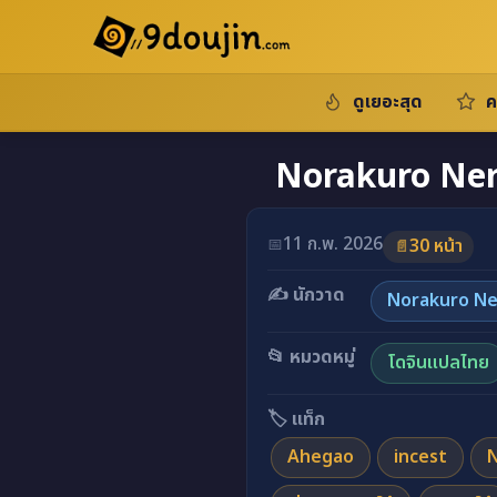
ดูเยอะสุด
ค
Norakuro Nero 
11 ก.พ. 2026
📅
30 หน้า
📄
✍️ นักวาด
Norakuro Ne
📂 หมวดหมู่
โดจินแปลไทย
🏷️ แท็ก
Ahegao
incest
N