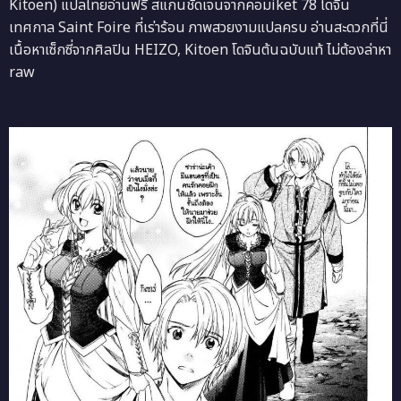
Kitoen) แปลไทยอ่านฟรี สแกนชัดเจนจากคอมiket 78 โดจิน
เทศกาล Saint Foire ที่เร่าร้อน ภาพสวยงามแปลครบ อ่านสะดวกที่นี่
เนื้อหาเซ็กซี่จากศิลปิน HEIZO, Kitoen โดจินต้นฉบับแท้ ไม่ต้องล่าหา
raw