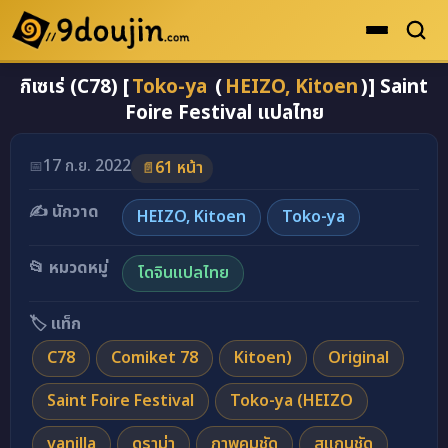
กิเซเร่ (C78) [
Toko-ya
(
HEIZO, Kitoen
)] Saint
ดูเยอะสุด
Foire Festival แปลไทย
คะแนนเยอะสุด
โดจินรูปสี
17 ก.ย. 2022
📅
61 หน้า
📄
ระดับตำนาน
✍️ นักวาด
HEIZO, Kitoen
Toko-ya
ยอดนิยม
📂 หมวดหมู่
โดจินแปลไทย
เรื่องที่เก็บไว้
🏷️ แท็ก
C78
Comiket 78
Kitoen)
Original
Saint Foire Festival
Toko-ya (HEIZO
vanilla
ดราม่า
ภาพคมชัด
สแกนชัด