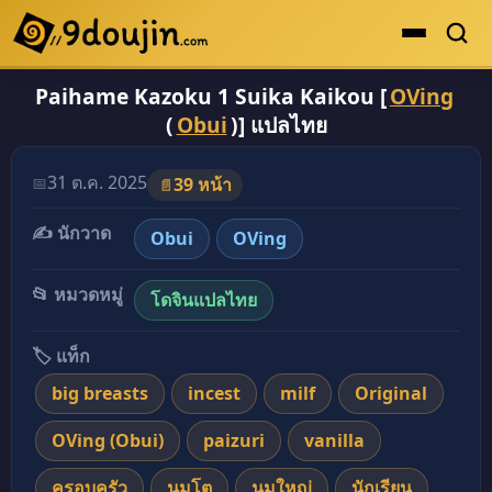
Paihame Kazoku 1 Suika Kaikou [
OVing
ดูเยอะสุด
(
Obui
)] แปลไทย
คะแนนเยอะสุด
โดจินรูปสี
31 ต.ค. 2025
📅
39 หน้า
📄
ระดับตำนาน
✍️ นักวาด
Obui
OVing
ยอดนิยม
📂 หมวดหมู่
โดจินแปลไทย
เรื่องที่เก็บไว้
🏷️ แท็ก
big breasts
incest
milf
Original
OVing (Obui)
paizuri
vanilla
ครอบครัว
นมโต
นมใหญ่
นักเรียน