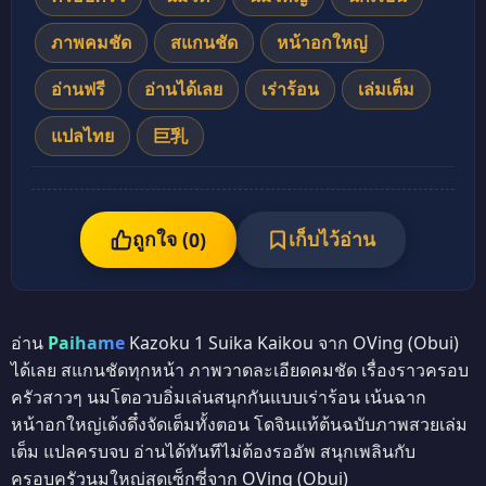
ภาพคมชัด
สแกนชัด
หน้าอกใหญ่
อ่านฟรี
อ่านได้เลย
เร่าร้อน
เล่มเต็ม
แปลไทย
巨乳
ถูกใจ (
เก็บไว้อ่าน
0
)
อ่าน
Paihame
Kazoku 1 Suika Kaikou จาก OVing (Obui)
ได้เลย สแกนชัดทุกหน้า ภาพวาดละเอียดคมชัด เรื่องราวครอบ
ครัวสาวๆ นมโตอวบอิ่มเล่นสนุกกันแบบเร่าร้อน เน้นฉาก
หน้าอกใหญ่เด้งดึ๋งจัดเต็มทั้งตอน โดจินแท้ต้นฉบับภาพสวยเล่ม
เต็ม แปลครบจบ อ่านได้ทันทีไม่ต้องรออัพ สนุกเพลินกับ
ครอบครัวนมใหญ่สุดเซ็กซี่จาก OVing (Obui)