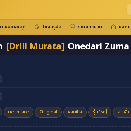
ะแนนเยอะสุด
โดจินรูปสี
ระดับตำนาน
ยอดน
งา
[Drill Murata]
Onedari Zuma 
netorare
Original
vanilla
รุ่นใหญ่
สาวอึ๋ม