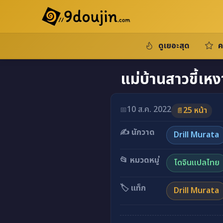
ดูเยอะสุด
ค
แม่บ้านสาวขี้เห
10 ส.ค. 2022
📅
25 หน้า
📄
✍️ นักวาด
Drill Murata
📂 หมวดหมู่
โดจินแปลไทย
🏷️ แท็ก
Drill Murata