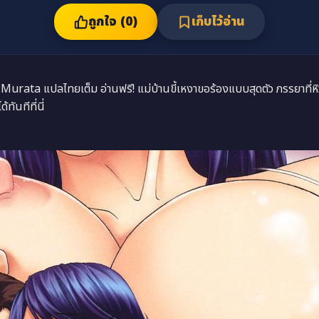
ถูกใจ (
0
)
เก็บไว้อ่าน
ata แปลไทยเต็ม อ่านฟรี! แม่บ้านขี้เหงาขอร้องแบบสุดตัว ภรรยาที่หิว
ันทีที่นี่