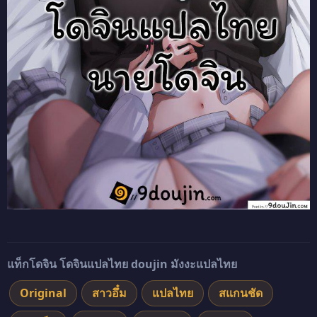
แท็กโดจิน โดจินแปลไทย doujin มังงะแปลไทย
Original
สาวอึ๋ม
แปลไทย
สแกนชัด