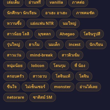
เล่มเต็ม
อ่านฟรี
vanilla
ภาคต่อ
นักศึกษา นักเรียน
อาเฮะ อาเฮะ
ภาพคมชัด
หวานซึ้ง
แย่งแฟน NTR
นมใหญ่
สาวน้อย โลลิ
มุขตลก
Ahegao
โดจินรูปสี
รุ่นใหญ่
ฮาเร็ม
นมเด็ก
incest
นักเรียน
สาวแว่น
mind-break
สาวผิวเข้ม
หนุ่มน้อย
lolicon
โดนรุม
พี่ น้อง
ครอบครัว
สาวอวบ
โดจินแท้
โดจิน
ขืนใจ
ไม่เซ็นเซอร์
monster
อ่านได้เลย
netorare
ซาดิสม์ SM