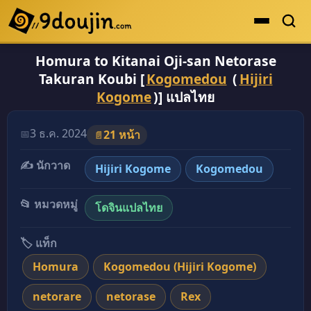
Homura to Kitanai Oji-san Netorase
ดูเยอะสุด
Takuran Koubi [
Kogomedou
(
Hijiri
คะแนนเยอะสุด
Kogome
)] แปลไทย
โดจินรูปสี
3 ธ.ค. 2024
📅
21 หน้า
📄
ระดับตำนาน
✍️ นักวาด
ยอดนิยม
Hijiri Kogome
Kogomedou
เรื่องที่เก็บไว้
📂 หมวดหมู่
โดจินแปลไทย
🏷️ แท็ก
Homura
Kogomedou (Hijiri Kogome)
netorare
netorase
Rex