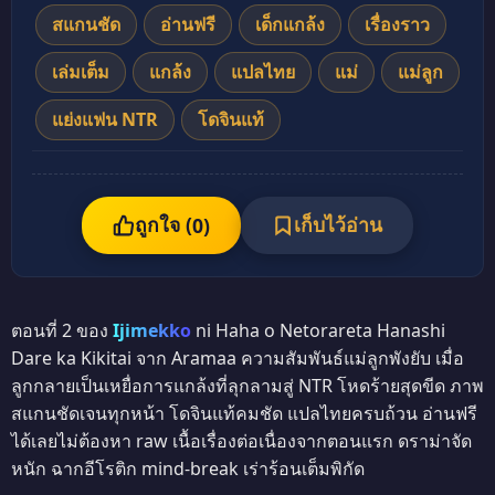
สแกนชัด
อ่านฟรี
เด็กแกล้ง
เรื่องราว
เล่มเต็ม
แกล้ง
แปลไทย
แม่
แม่ลูก
แย่งแฟน NTR
โดจินแท้
ถูกใจ (
เก็บไว้อ่าน
0
)
ตอนที่ 2 ของ
Ijimekko
ni Haha o Netorareta Hanashi
Dare ka Kikitai จาก Aramaa ความสัมพันธ์แม่ลูกพังยับ เมื่อ
ลูกกลายเป็นเหยื่อการแกล้งที่ลุกลามสู่ NTR โหดร้ายสุดขีด ภาพ
สแกนชัดเจนทุกหน้า โดจินแท้คมชัด แปลไทยครบถ้วน อ่านฟรี
ได้เลยไม่ต้องหา raw เนื้อเรื่องต่อเนื่องจากตอนแรก ดราม่าจัด
หนัก ฉากอีโรติก mind-break เร่าร้อนเต็มพิกัด