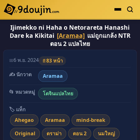
Ijimekko ni Haha o Netorareta Hanashi
ดูเยอะสุด
Dare ka Kikitai
[Aramaa]
แม่ถูกแกล้ง NTR
คะแนนเยอะสุด
ตอน 2 แปลไทย
โดจินรูปสี
อ่านโดจินภาพสี Ijimekko ni Haha o Netorareta Ha
6 พ.ย. 2024
📅
83 หน้า
📄
ระดับตำนาน
✍️ นักวาด
ยอดนิยม
Aramaa
เรื่องที่เก็บไว้
📂 หมวดหมู่
โดจินแปลไทย
🏷️ แท็ก
Ahegao
Aramaa
mind-break
Original
ดราม่า
ตอน 2
นมใหญ่