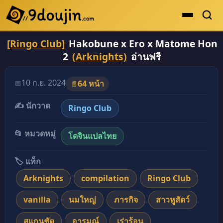
[Ringo Club]
Hakobune x Ero x Matome Hon
ดูเยอะสุด
2
(Arknights)
อ่านฟรี
คะแนนเยอะสุด
โดจินรูปสี
10 ก.ย. 2024
📅
64 หน้า
📄
ระดับตำนาน
✍️ นักวาด
Ringo Club
ยอดนิยม
📂 หมวดหมู่
โดจินแปลไทย
เรื่องที่เก็บไว้
🏷️ แท็ก
Arknights
compilation
Ringo Club
vanilla
นมใหญ่
ภารกิจ
สาวหูสัตว์
สแกนชัด
อารมณ์
เร่าร้อน