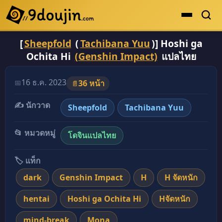
[
Sheepfold
(
Tachibana Yuu
)] Hoshi ga
ดูเยอะสุด
Ochita Hi
(Genshin Impact)
แปลไทย
คะแนนเยอะสุด
โดจินรูปสี
16 ธ.ค. 2023
📅
36 หน้า
📄
ระดับตำนาน
✍️ นักวาด
Sheepfold
Tachibana Yuu
ยอดนิยม
📂 หมวดหมู่
โดจินแปลไทย
เรื่องที่เก็บไว้
🏷️ แท็ก
dark
Genshin Impact
H
H จัดหนัก
hentai
Hoshi ga Ochita Hi
Hจัดหนัก
mind-break
Mona