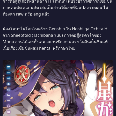
การต่อสู้ดุเดือดผสานฉาก H จัดหนักในบรรยากาศดาร์กเข้มข้น
ภาพคมชัด สแกนชัด เล่มเต็มอ่านได้เลยที่นี่ แปลครบตอน ไม่
ต้องหา raw หรือ eng แล้ว
น้องโมนาในโลกโหดร้าย Genshin ใน Hoshi ga Ochita Hi
จาก Sheepfold (Tachibana Yuu) การต่อสู้สุดดาร์กของ
Mona อ่านได้เลยทั้งเล่ม สแกนชัด ภาพสวย โดจินเก็นชินแท้
เนื้อเรื่องเข้มข้นผสม hentai ฟรีภาษาไทย