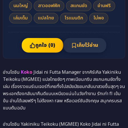
นมใหญ่
สาวออฟฟิศ
สแกนชัด
อ่านฟรี
เล่มเต็ม
แปลไทย
โรแมนติก
ไม่พอ
ถูกใจ (
0
)
เก็บไว้อ่าน
อ่านโดจิน
Koko
Jidai ni Futta Manager จากคิร์เคิล Yakiniku
Teikoku (MGMEE) แปลไทยชัดๆ ภาพเนียนกริบ สแกนคมชัดทั้ง
เล่ม เรื่องราวแมร์เนเจอร์ที่เคยทิ้งไปสมัยมัธยมกลับมาสวยขึ้นสุดๆ จน
พระเอกต้องกลับมาคืนดีแบบเหนียวแน่นในวัยทำงาน รักเก่า fl เข้ม
ข้น อ่านได้เลยฟรีๆ ไม่ต้องหา raw หรือเวอร์ชันอังกฤษ สนุกครบรส
แบบต้นฉบับ
อ่านโดจิน Yakiniku Teikoku (MGMEE) Koko Jidai ni Futta