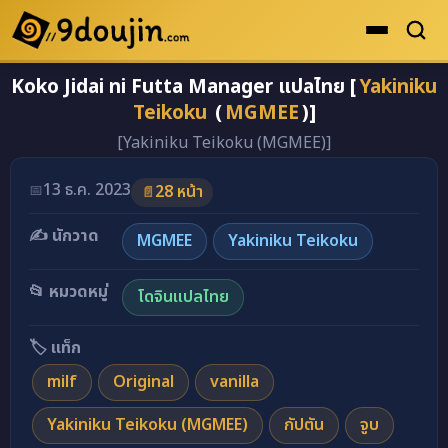
Koko Jidai ni Futta Manager แปลไทย [
Yakiniku
ดูเยอะสุด
Teikoku
(
MGMEE
)]
คะแนนเยอะสุด
[Yakiniku Teikoku (MGMEE)]
โดจินรูปสี
13 ธ.ค. 2023
📅
28 หน้า
📄
ระดับตำนาน
✍️ นักวาด
ยอดนิยม
MGMEE
Yakiniku Teikoku
เรื่องที่เก็บไว้
📂 หมวดหมู่
โดจินแปลไทย
🏷️ แท็ก
milf
Original
vanilla
Yakiniku Teikoku (MGMEE)
กัปตัน
จูบ