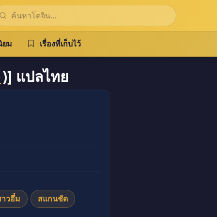
ิยม
เรื่องที่เก็บไว้
o
)] แปลไทย
าวอึ๋ม
สแกนชัด