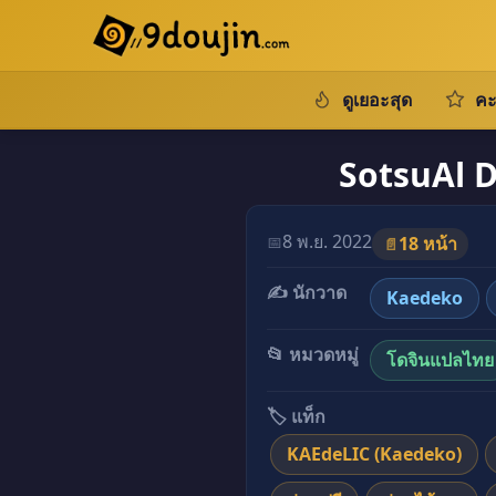
ดูเยอะสุด
คะ
SotsuAl D
8 พ.ย. 2022
📅
18 หน้า
📄
✍️ นักวาด
Kaedeko
📂 หมวดหมู่
โดจินแปลไทย
🏷️ แท็ก
KAEdeLIC (Kaedeko)