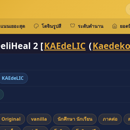
แนนเยอะสุด
โดจินรูปสี
ระดับตำนาน
ยอดน
eliHeal 2 [
KAEdeLIC
(
Kaedek
KAEdeLIC
Original
vanilla
นักศึกษา นักเรียน
ภาคต่อ
ส