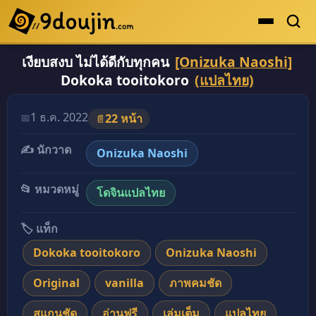
เงียบสงบ ไม่ได้ดีกับทุกคน
[Onizuka Naoshi]
ดูเยอะสุด
Dokoka tooitokoro
(แปลไทย)
คะแนนเยอะสุด
โดจินรูปสี
1 ธ.ค. 2022
📅
22 หน้า
📄
ระดับตำนาน
✍️ นักวาด
Onizuka Naoshi
ยอดนิยม
📂 หมวดหมู่
โดจินแปลไทย
เรื่องที่เก็บไว้
🏷️ แท็ก
Dokoka tooitokoro
Onizuka Naoshi
Original
vanilla
ภาพคมชัด
สแกนชัด
อ่านฟรี
เล่มเต็ม
แปลไทย