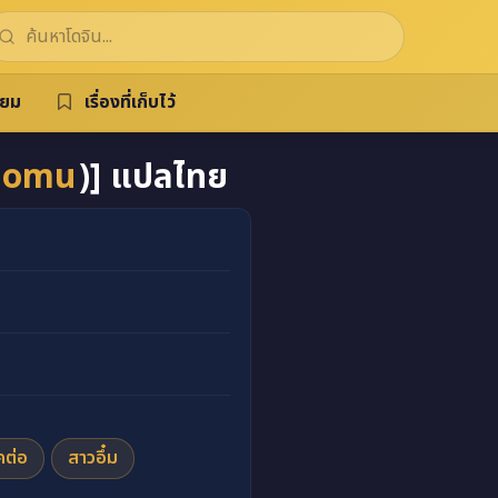
ิยม
เรื่องที่เก็บไว้
gomu
)] แปลไทย
คต่อ
สาวอึ๋ม