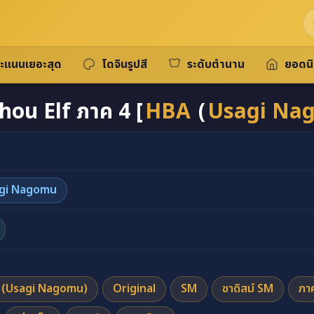
ะแนนเยอะสุด
โดจินรูปสี
ระดับตำนาน
ยอดน
ou Elf ภาค 4 [
HBA
(
Usagi Na
gi Nagomu
 (Usagi Nagomu)
Original
SM
ซาดิสม์ SM
ภา