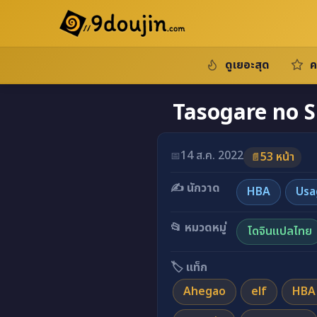
ดูเยอะสุด
ค
Tasogare no Sh
14 ส.ค. 2022
📅
53 หน้า
📄
✍️ นักวาด
HBA
Usa
📂 หมวดหมู่
โดจินแปลไทย
🏷️ แท็ก
Ahegao
elf
HBA