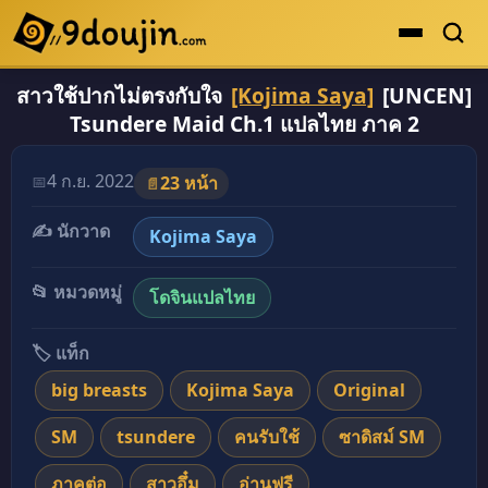
สาวใช้ปากไม่ตรงกับใจ
[Kojima Saya]
[UNCEN]
ดูเยอะสุด
Tsundere Maid Ch.1 แปลไทย ภาค 2
คะแนนเยอะสุด
โดจินรูปสี
4 ก.ย. 2022
📅
23 หน้า
📄
ระดับตำนาน
✍️ นักวาด
Kojima Saya
ยอดนิยม
📂 หมวดหมู่
โดจินแปลไทย
เรื่องที่เก็บไว้
🏷️ แท็ก
big breasts
Kojima Saya
Original
SM
tsundere
คนรับใช้
ซาดิสม์ SM
ภาคต่อ
สาวอึ๋ม
อ่านฟรี