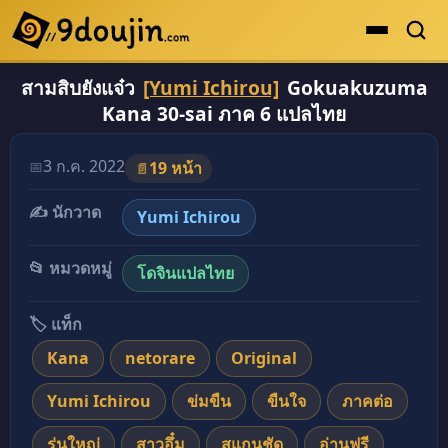
สามสิบยังแจ๋ว
[Yumi Ichirou]
Gokuakuzuma
ดูเยอะสุด
Kana 30-sai ภาค 6 แปลไทย
คะแนนเยอะสุด
โดจินรูปสี
3 ก.ค. 2022
📅
19 หน้า
📄
ระดับตำนาน
✍️ นักวาด
Yumi Ichirou
ยอดนิยม
📂 หมวดหมู่
โดจินแปลไทย
เรื่องที่เก็บไว้
🏷️ แท็ก
Kana
netorare
Original
Yumi Ichirou
ข่มขืน
ขืนใจ
ภาคต่อ
รุ่นใหญ่
สาวอึ๋ม
สแกนชัด
อ่านฟรี