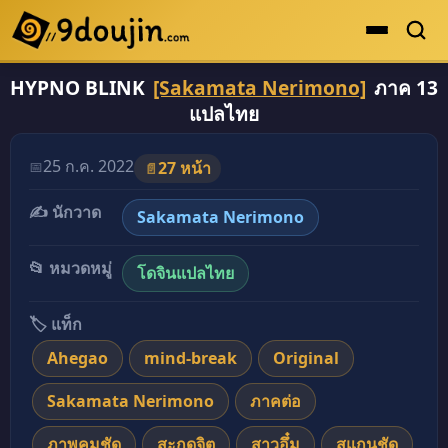
HYPNO BLINK
[Sakamata Nerimono]
ภาค 13
ดูเยอะสุด
แปลไทย
คะแนนเยอะสุด
โดจินรูปสี
25 ก.ค. 2022
📅
27 หน้า
📄
ระดับตำนาน
✍️ นักวาด
Sakamata Nerimono
ยอดนิยม
📂 หมวดหมู่
โดจินแปลไทย
เรื่องที่เก็บไว้
🏷️ แท็ก
Ahegao
mind-break
Original
Sakamata Nerimono
ภาคต่อ
ภาพคมชัด
สะกดจิต
สาวอึ๋ม
สแกนชัด